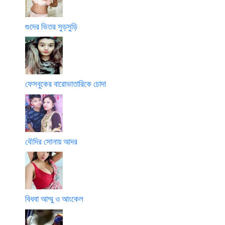
গুদের ভিতর সুড়সুড়ি
ফেসবুকের বারোভাতারিকে চোদা
বৌদির সোনায় আদর
বিধবা আম্মু ও আংকেল