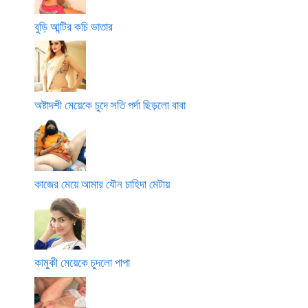
বুড়ি আন্টির কচি ভাতার
অষ্টাদশী মেয়েকে চুদে সতি পর্দা ছিড়লো বাবা
কাজের মেয়ে আমার যৌন চাহিদা মেটায়
কামুকী মেয়েকে চুদলো পাপা