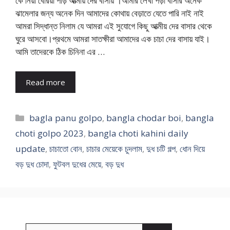
কে নিয়া বেরিয়া পড়ি আত্মীয় দের বাসায় ।আমার লেখা পড়া বাসার অনেক
ঝামেলার জন্য অনেক দিন আমাদের কোথায় বেড়াতে যেতে পারি নাই নাই
আমরা সিদ্ধান্ত নিলাম যে আমরা এই সুযোগে কিছু আত্মীয় দের বাসার থেকে
ঘুরে আসবো।প্রথমে আমরা সাতক্ষীরা আমাদের এক চাচা দের বাসায় যাই।
আমি তাদেরকে ঠিক চিনিনা এর …
Read more
Categories
bagla panu golpo
,
bangla chodar boi
,
bangla
choti golpo 2023
,
bangla choti kahini daily
update
,
চাচাতো বোন
,
চাচার মেয়েকে চুদলাম
,
দুধ চটি গল্প
,
ধোন দিয়ে
বড় দুধ চোদা
,
ফুটবল দুধের মেয়ে
,
বড় দুধ
Search