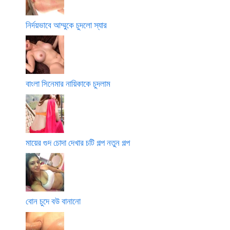
নির্দয়ভাবে আম্মুকে চুদলো স্যার
বাংলা সিনেমার নায়িকাকে চুদলাম
মায়ের গুদ চোদা দেখার চটি গল্প নতুন গল্প
বোন চুদে বউ বানানো