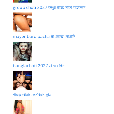
group choti 2027 বন্ধুর মায়ের সাথে কয়েকজন
mayer boro pacha মা ছেলের নোংরামি
banglachoti 2027 মা আর দিদি
শাশুড়ি বৌমার লেসবিয়ান কান্ড