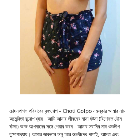
চোদনপাগল পরিবারের বৃহৎ গল্প – Choti Golpo নমস্কার আমার নাম
অনেন্দিতা বন্দোপাধ্যায়। আমি আমার জীবনের নানা ঘটনা (বিশেষত যৌন
ঘটনা) আজ আপনাদের সঙ্গে শেয়ার করব। আমার স্বামির নাম শুভদীপ
বন্দোপাধ্যায়। আমার ডাকনাম অনু আর শুভদীপের পাপাই, আমরা এবং