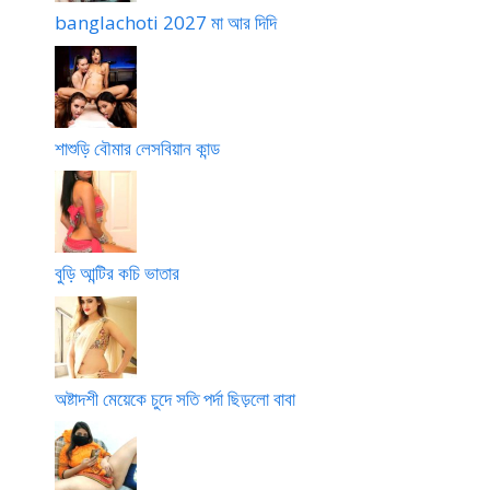
banglachoti 2027 মা আর দিদি
শাশুড়ি বৌমার লেসবিয়ান কান্ড
বুড়ি আন্টির কচি ভাতার
অষ্টাদশী মেয়েকে চুদে সতি পর্দা ছিড়লো বাবা