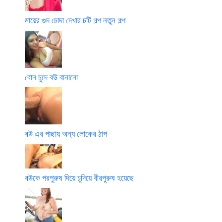
মায়ের গুদ চোদা দেখার চটি গল্প নতুন গল্প
বোন চুদে বউ বানানো
বউ এর পাছায় অন্য লোকের ঠাপ
বউকে পরপুরুষ দিয়ে চুদিয়ে বীরপুরুষ হয়েছে