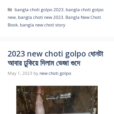
Categories
bangla choti golpo 2023
,
bangla choti golpo
new
,
bangla choti new 2023
,
Bangla New Choti
Book
,
bangla new choti story
2023 new choti golpo ধোনটা
আবার ঢুকিয়ে দিলাম ভেজা গুদে
May 1, 2023
by
new choti golpo