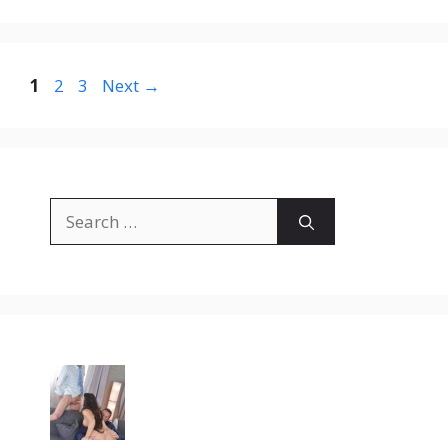
Page
Page
Page
1
2
3
Next
→
Search
for: