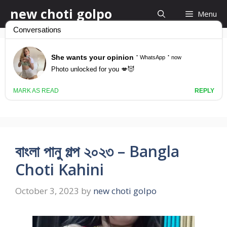
Skip
new choti golpo
Menu
to
content
bangla choti golpo
2023
বাংলা পানু গল্প ২০২৩ – Bangla
Choti Kahini
October 3, 2023
by
new choti golpo