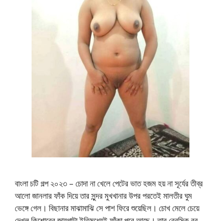
বাংলা চটি গল্প ২০২৩ – চোদা না খেলে পেটের ভাত হজম হয় না সূর্যের তীব্র
আলো জানলার ফাঁক দিয়ে তার সুন্দর মুখখানার উপর পরতেই মালতীর ঘুম
ভেঙ্গে গেল। বিছানার মাঝামাঝি সে পাশ ফিরে শুয়েছিল। চোখ মেলে চেয়ে
দেখল কিশোরের জায়গাটা ইতিমধ্যেই ফাঁকা পরে আছে। তার বেরসিক বর