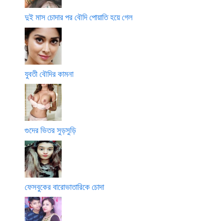
দুই মাস চোদার পর বৌদি পোয়াতি হয়ে গেল
যুবতী বৌদির কামনা
গুদের ভিতর সুড়সুড়ি
ফেসবুকের বারোভাতারিকে চোদা