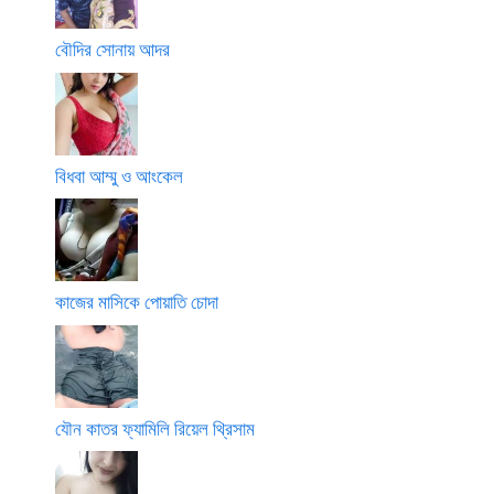
বৌদির সোনায় আদর
বিধবা আম্মু ও আংকেল
কাজের মাসিকে পোয়াতি চোদা
যৌন কাতর ফ্যামিলি রিয়েল থ্রিসাম