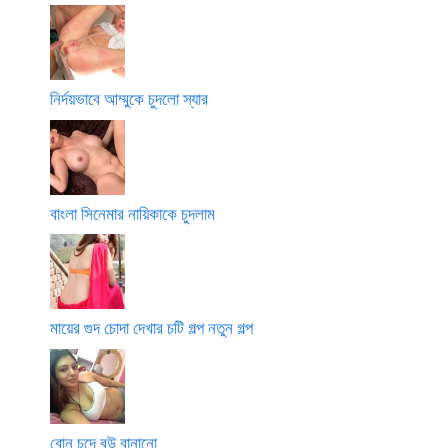
নির্দয়ভাবে আম্মুকে চুদলো স্যার
বাংলা সিনেমার নায়িকাকে চুদলাম
মায়ের গুদ চোদা দেখার চটি গল্প নতুন গল্প
বোন চুদে বউ বানানো