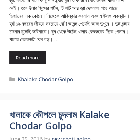
ছুটি কাটালাম খালাকে চুদে সন্ধ্যায় ঘুম থেকে উঠে দেখি রুবিনা খালা পাশে
নেই। তবে উনার জিন্সের শর্টস, টি শার্ট আর ব্রা দেখলাম পরে আছে
ডিভানের এক কোনে। নিজেকে আবিস্কার করলাম একদম উলঙ্গ অবস্থায়।
হ্যাঁ ১৯ বছরের জীবনে সবচেয়ে বেশি আনন্দ পেয়েছি আজ দুপুরে । দুই ঘন্টায়
চারবার চুদেছি রুবিনাকে। ঘুম থেকে উঠেই খালার বেডরুমের দিকে গেলাম।
খালার বেডরুমটা বেশ বড়। …
Read more
Categories
Khalake Chodar Golpo
খালাকে কৌশলে চুদলাম Kalake
Chodar Golpo
June 25, 2016
by
new choti golpo