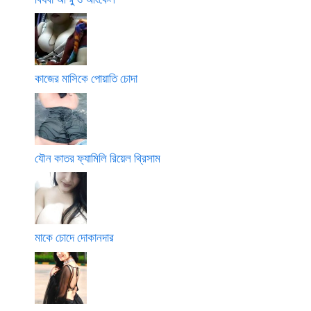
কাজের মাসিকে পোয়াতি চোদা
যৌন কাতর ফ্যামিলি রিয়েল থ্রিসাম
মাকে চোদে দোকানদার