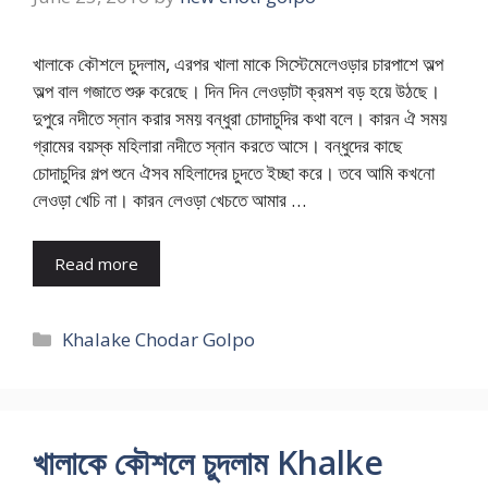
খালাকে কৌশলে চুদলাম, এরপর খালা মাকে সিস্টেমেলেওড়ার চারপাশে অল্প
অল্প বাল গজাতে শুরু করেছে। দিন দিন লেওড়াটা ক্রমশ বড় হয়ে উঠছে।
দুপুরে নদীতে স্নান করার সময় বন্ধুরা চোদাচুদির কথা বলে। কারন ঐ সময়
গ্রামের বয়স্ক মহিলারা নদীতে স্নান করতে আসে। বন্ধুদের কাছে
চোদাচুদির গল্প শুনে ঐসব মহিলাদের চুদতে ইচ্ছা করে। তবে আমি কখনো
লেওড়া খেচি না। কারন লেওড়া খেচতে আমার …
Read more
Categories
Khalake Chodar Golpo
খালাকে কৌশলে চুদলাম Khalke