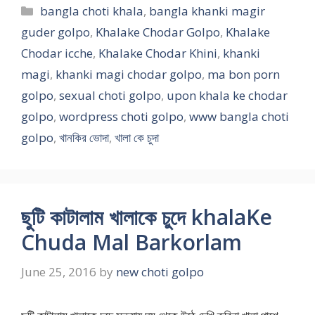
Categories
bangla choti khala
,
bangla khanki magir
guder golpo
,
Khalake Chodar Golpo
,
Khalake
Chodar icche
,
Khalake Chodar Khini
,
khanki
magi
,
khanki magi chodar golpo
,
ma bon porn
golpo
,
sexual choti golpo
,
upon khala ke chodar
golpo
,
wordpress choti golpo
,
www bangla choti
golpo
,
খানকির ভোদা
,
খালা কে চুদা
ছুটি কাটালাম খালাকে চুদে khalaKe
Chuda Mal Barkorlam
June 25, 2016
by
new choti golpo