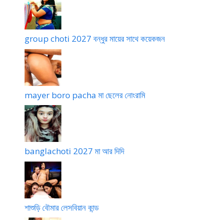
group choti 2027 বন্ধুর মায়ের সাথে কয়েকজন
mayer boro pacha মা ছেলের নোংরামি
banglachoti 2027 মা আর দিদি
শাশুড়ি বৌমার লেসবিয়ান কান্ড