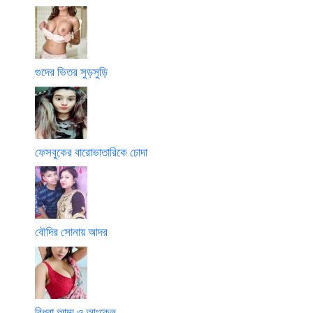
গুদের ভিতর সুড়সুড়ি
ফেসবুকের বারোভাতারিকে চোদা
বৌদির সোনায় আদর
বিধবা আম্মু ও আংকেল