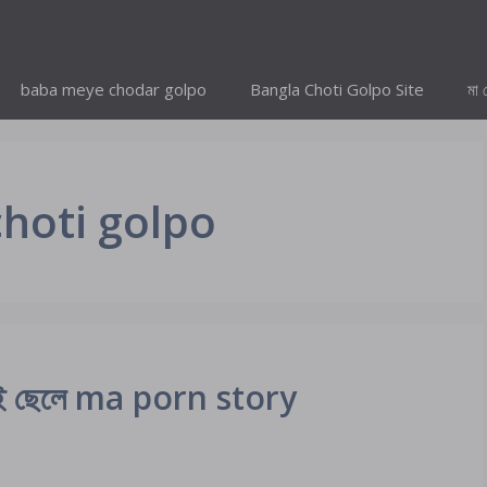
baba meye chodar golpo
Bangla Choti Golpo Site
মা 
hoti golpo
াই ছেলে ma porn story