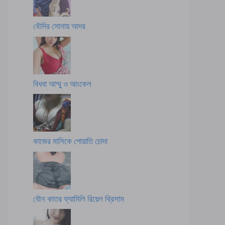
বৌদির সোনায় আদর
বিধবা আম্মু ও আংকেল
কাজের মাসিকে পোয়াতি চোদা
যৌন কাতর ফ্যামিলি রিয়েল থ্রিসাম