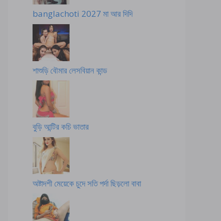
banglachoti 2027 মা আর দিদি
শাশুড়ি বৌমার লেসবিয়ান কান্ড
বুড়ি আন্টির কচি ভাতার
অষ্টাদশী মেয়েকে চুদে সতি পর্দা ছিড়লো বাবা