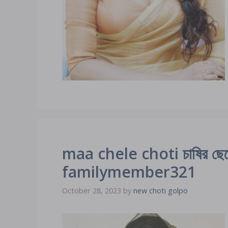
maa chele choti চাষির ছেলে 
familymember321
October 28, 2023
by
new choti golpo