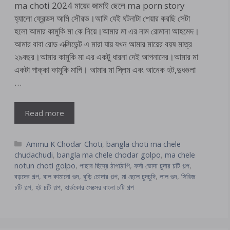
ma choti 2024 মায়ের জামাই ছেলে ma porn story
হ্যালো ফ্রেন্ডস আমি সৌরভ।আমি যেই ঘটনাটা শেয়ার করছি সেটা
হলো আমার কামুকি মা কে নিয়ে।আমার মা এর নাম রোমানা আহমেদ।
আমার বাবা রোড এক্সিডেন্ট এ মারা যায় যখন আমার মায়ের বয়ষ মাত্র
২৯বছর।আমার কামুকি মা এর একটু ধারনা দেই আপনাদের।আমার মা
একটা পাক্কা কামুকি মাগি। আমার মা স্লিম এবং আনেক হট,দুধগুলা
…
Read more
Categories
Ammu K Chodar Choti
,
bangla choti ma chele
chudachudi
,
bangla ma chele chodar golpo
,
ma chele
notun choti golpo
,
পাছার ছিদ্রে ঠাপাঠাপি
,
ফর্সা ভোদা চুদার চটি গল্প
,
বড়দের গল্প
,
বাল কামানো গুদ
,
বুড়ি চোদার গল্প
,
মা ছেলে চুদচুদি
,
লাল গুদ
,
সিরিজ
চটি গল্প
,
হট চটি গল্প
,
হার্ডকোর সেক্সের বাংলা চটি গল্প