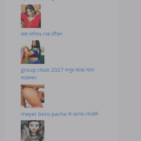
মামা ভাগ্নির সেরা চটিগল্প
group choti 2027 বন্ধুর মায়ের সাথে
কয়েকজন
mayer boro pacha মা ছেলের নোংরামি