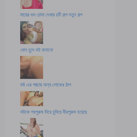
মায়ের গুদ চোদা দেখার চটি গল্প নতুন গল্প
বোন চুদে বউ বানানো
বউ এর পাছায় অন্য লোকের ঠাপ
বউকে পরপুরুষ দিয়ে চুদিয়ে বীরপুরুষ হয়েছে