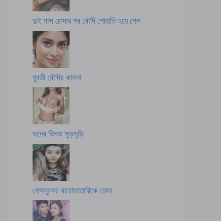
দুই মাস চোদার পর বৌদি পোয়াতি হয়ে গেল
যুবতী বৌদির কামনা
গুদের ভিতর সুড়সুড়ি
ফেসবুকের বারোভাতারিকে চোদা