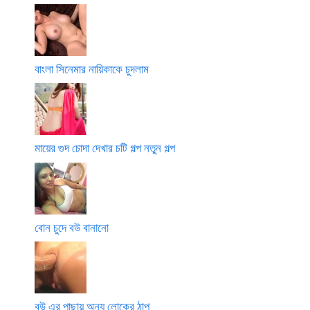
বাংলা সিনেমার নায়িকাকে চুদলাম
মায়ের গুদ চোদা দেখার চটি গল্প নতুন গল্প
বোন চুদে বউ বানানো
বউ এর পাছায় অন্য লোকের ঠাপ