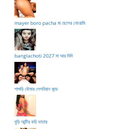
mayer boro pacha মা ছেলের নোংরামি
banglachoti 2027 মা আর দিদি
শাশুড়ি বৌমার লেসবিয়ান কান্ড
বুড়ি আন্টির কচি ভাতার