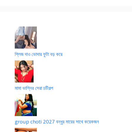
প্লিজ দাও ভোদার ফুটা বড় করে
মামা ভাগ্নির সেরা চটিগল্প
group choti 2027 বন্ধুর মায়ের সাথে কয়েকজন