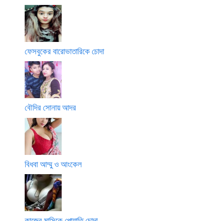
ফেসবুকের বারোভাতারিকে চোদা
বৌদির সোনায় আদর
বিধবা আম্মু ও আংকেল
কাজের মাসিকে পোয়াতি চোদা