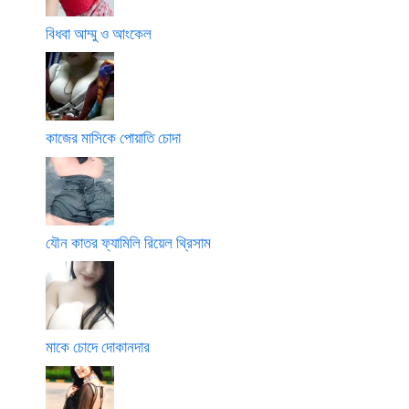
বিধবা আম্মু ও আংকেল
কাজের মাসিকে পোয়াতি চোদা
যৌন কাতর ফ্যামিলি রিয়েল থ্রিসাম
মাকে চোদে দোকানদার