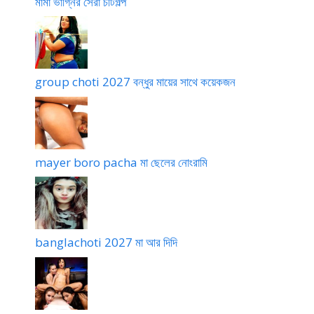
মামা ভাগ্নির সেরা চটিগল্প
group choti 2027 বন্ধুর মায়ের সাথে কয়েকজন
mayer boro pacha মা ছেলের নোংরামি
banglachoti 2027 মা আর দিদি