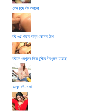
বোন চুদে বউ বানানো
বউ এর পাছায় অন্য লোকের ঠাপ
বউকে পরপুরুষ দিয়ে চুদিয়ে বীরপুরুষ হয়েছে
বন্ধুর বউ চোদা