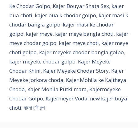
Ke Chodar Golpo
,
Kajer Bouyar Shata Sex
,
kajer
bua choti
,
kajer bua k chodar golpo
,
kajer masi k
chodar bangla golpo
,
kajer masi ke chodar
golpo
,
kajer meye
,
kajer meye bangla choti
,
kajer
meye chodar golpo
,
kajer meye choti
,
kajer meye
choti golpo
,
kajer meyeke chodar bangla golpo
,
kajer meyeke chodar golpo
,
Kajer Meyeke
Chodar Khini
,
Kajer Meyeke Chodar Story
,
Kajer
Meyeke Jorkora choda
,
Kajer Mohila ke Kajtheya
Choda
,
Kajer Mohila Putki mara
,
Kajermeyeke
Chodar Golpo
,
Kajermeyer Voda
,
new kajer buya
choti
,
বাংলা চটি গল্প