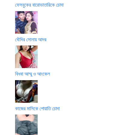
ফেসবুকের বারোভাতারিকে চোদা
বৌদির সোনায় আদর
বিধবা আম্মু ও আংকেল
কাজের মাসিকে পোয়াতি চোদা