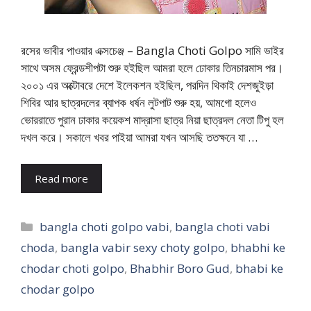
রসের ভাবীর পাওয়ার এক্সচেঞ্জ – Bangla Choti Golpo সামি ভাইর
সাথে অসম ফ্রেন্ডশীপটা শুরু হইছিল আমরা হলে ঢোকার তিনচারমাস পর।
২০০১ এর অক্টোবরে দেশে ইলেকশন হইছিল, পরদিন থিকাই দেশজুইড়া
শিবির আর ছাত্রদলের ব্যাপক ধর্ষন লুটপাট শুরু হয়, আমগো হলেও
ভোররাতে পুরান ঢাকার কয়েকশ মাদ্রাসা ছাত্র নিয়া ছাত্রদল নেতা টিপু হল
দখল করে। সকালে খবর পাইয়া আমরা যখন আসছি ততক্ষনে যা …
Read more
Categories
bangla choti golpo vabi
,
bangla choti vabi
choda
,
bangla vabir sexy choty golpo
,
bhabhi ke
chodar choti golpo
,
Bhabhir Boro Gud
,
bhabi ke
chodar golpo