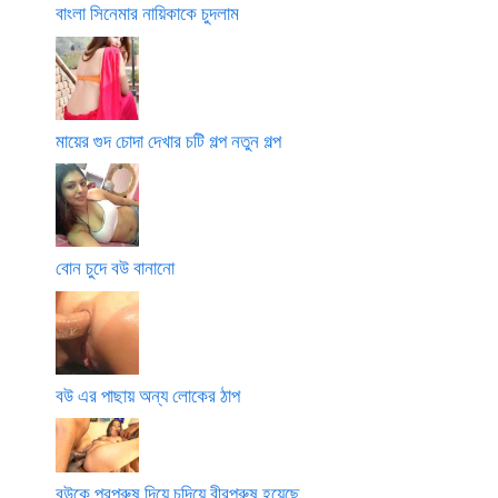
বাংলা সিনেমার নায়িকাকে চুদলাম
মায়ের গুদ চোদা দেখার চটি গল্প নতুন গল্প
বোন চুদে বউ বানানো
বউ এর পাছায় অন্য লোকের ঠাপ
বউকে পরপুরুষ দিয়ে চুদিয়ে বীরপুরুষ হয়েছে