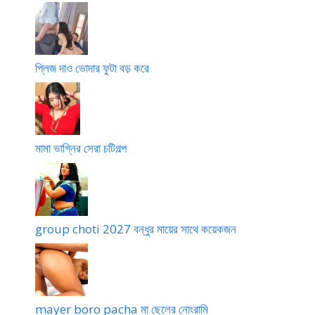
প্লিজ দাও ভোদার ফুটা বড় করে
মামা ভাগ্নির সেরা চটিগল্প
group choti 2027 বন্ধুর মায়ের সাথে কয়েকজন
mayer boro pacha মা ছেলের নোংরামি