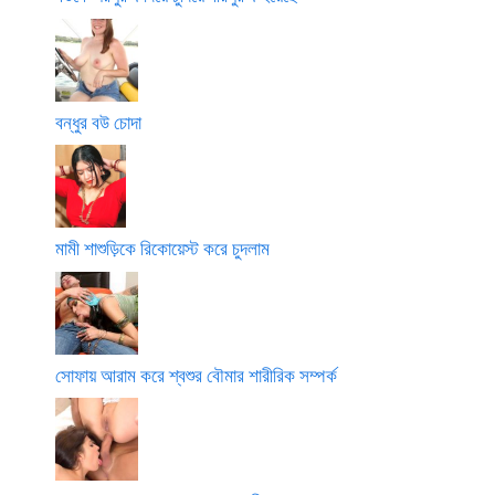
বন্ধুর বউ চোদা
মামী শাশুড়িকে রিকোয়েস্ট করে চুদলাম
সোফায় আরাম করে শ্বশুর বৌমার শারীরিক সম্পর্ক