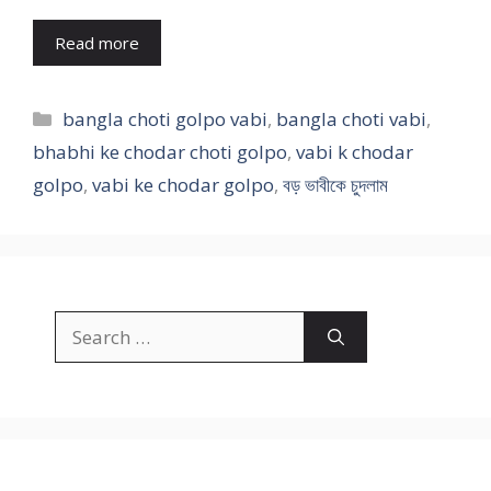
Read more
Categories
bangla choti golpo vabi
,
bangla choti vabi
,
bhabhi ke chodar choti golpo
,
vabi k chodar
golpo
,
vabi ke chodar golpo
,
বড় ভাবীকে চুদলাম
Search
for: