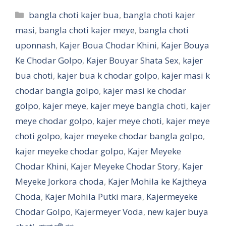
Categories
bangla choti kajer bua
,
bangla choti kajer
masi
,
bangla choti kajer meye
,
bangla choti
uponnash
,
Kajer Boua Chodar Khini
,
Kajer Bouya
Ke Chodar Golpo
,
Kajer Bouyar Shata Sex
,
kajer
bua choti
,
kajer bua k chodar golpo
,
kajer masi k
chodar bangla golpo
,
kajer masi ke chodar
golpo
,
kajer meye
,
kajer meye bangla choti
,
kajer
meye chodar golpo
,
kajer meye choti
,
kajer meye
choti golpo
,
kajer meyeke chodar bangla golpo
,
kajer meyeke chodar golpo
,
Kajer Meyeke
Chodar Khini
,
Kajer Meyeke Chodar Story
,
Kajer
Meyeke Jorkora choda
,
Kajer Mohila ke Kajtheya
Choda
,
Kajer Mohila Putki mara
,
Kajermeyeke
Chodar Golpo
,
Kajermeyer Voda
,
new kajer buya