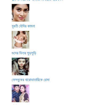
যুবতী বৌদির কামনা
গুদের ভিতর সুড়সুড়ি
ফেসবুকের বারোভাতারিকে চোদা