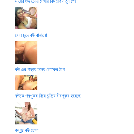
মায়ের গুদ চোদা দেখার চটি গল্প নতুন গল্প
বোন চুদে বউ বানানো
বউ এর পাছায় অন্য লোকের ঠাপ
বউকে পরপুরুষ দিয়ে চুদিয়ে বীরপুরুষ হয়েছে
বন্ধুর বউ চোদা