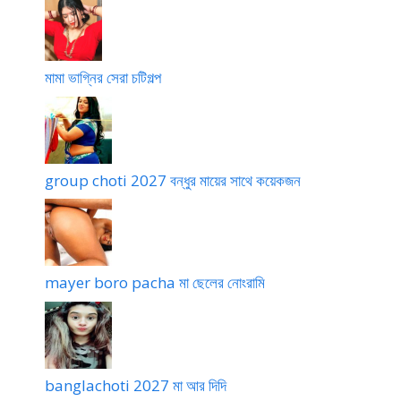
মামা ভাগ্নির সেরা চটিগল্প
group choti 2027 বন্ধুর মায়ের সাথে কয়েকজন
mayer boro pacha মা ছেলের নোংরামি
banglachoti 2027 মা আর দিদি