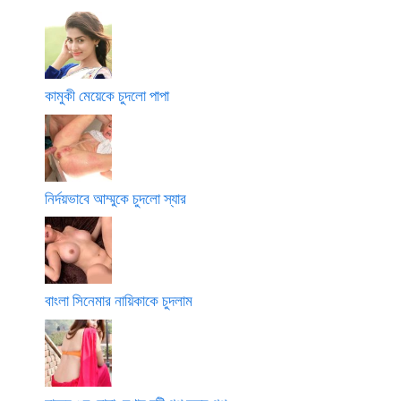
কামুকী মেয়েকে চুদলো পাপা
নির্দয়ভাবে আম্মুকে চুদলো স্যার
বাংলা সিনেমার নায়িকাকে চুদলাম