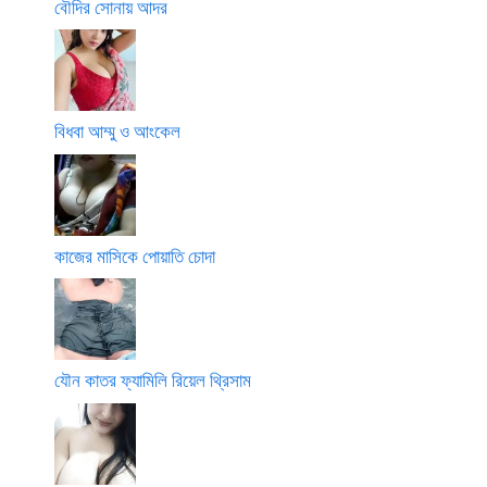
বৌদির সোনায় আদর
বিধবা আম্মু ও আংকেল
কাজের মাসিকে পোয়াতি চোদা
যৌন কাতর ফ্যামিলি রিয়েল থ্রিসাম