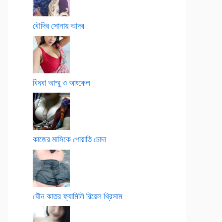
বৌদির সোনায় আদর
বিধবা আম্মু ও আংকেল
কাজের মাসিকে পোয়াতি চোদা
যৌন কাতর ফ্যামিলি রিয়েল থ্রিসাম