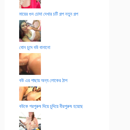
মায়ের গুদ চোদা দেখার চটি গল্প নতুন গল্প
বোন চুদে বউ বানানো
বউ এর পাছায় অন্য লোকের ঠাপ
বউকে পরপুরুষ দিয়ে চুদিয়ে বীরপুরুষ হয়েছে