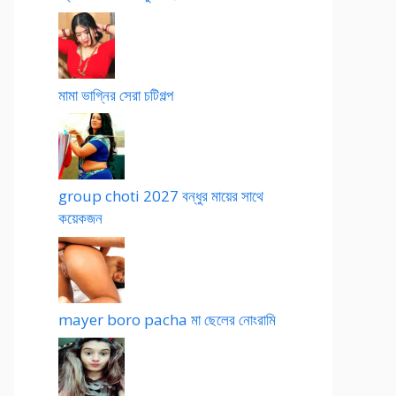
মামা ভাগ্নির সেরা চটিগল্প
group choti 2027 বন্ধুর মায়ের সাথে
কয়েকজন
mayer boro pacha মা ছেলের নোংরামি