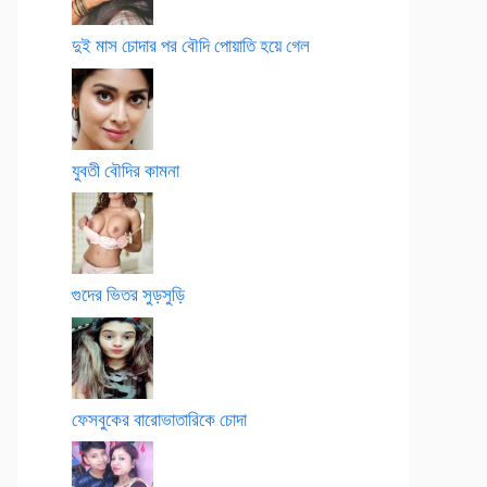
দুই মাস চোদার পর বৌদি পোয়াতি হয়ে গেল
যুবতী বৌদির কামনা
গুদের ভিতর সুড়সুড়ি
ফেসবুকের বারোভাতারিকে চোদা