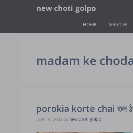
Skip
new choti golpo
to
content
HOME
বাংলা চটি গল্প
madam ke choda
porokia korte chai তল ঠাপ দ
June 16, 2023
by
new choti golpo