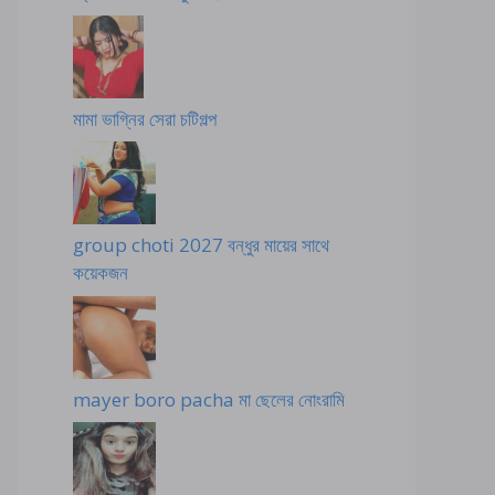
মামা ভাগ্নির সেরা চটিগল্প
group choti 2027 বন্ধুর মায়ের সাথে
কয়েকজন
mayer boro pacha মা ছেলের নোংরামি