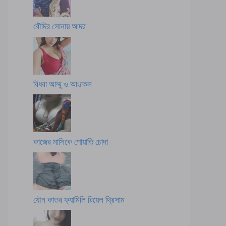
বৌদির সোনায় আদর
বিধবা আম্মু ও আংকেল
কাজের মাসিকে পোয়াতি চোদা
যৌন কাতর ফ্যামিলি রিয়েল থ্রিসাম