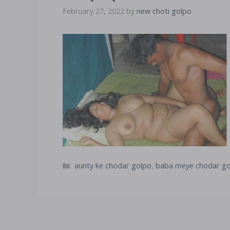
February 27, 2022
by
new choti golpo
Categories
aunty ke chodar golpo
,
baba meye chodar g