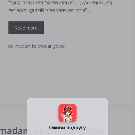
দিকে ইশারা করে বলল “রামলাল ম্যাম কো ৮-১৫/২০ তক ঘর পৌছা
দেনা পড়েগা, তুম জলদি আপনা হুক্কা পোস চালাও” …
Read more
Categories
madam ke chodar golpo
গল্প 1 madam ke chodar golpo