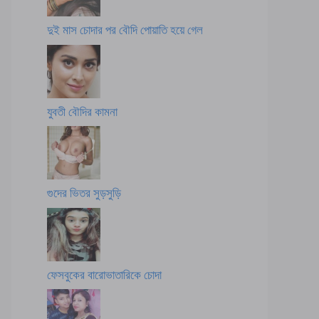
দুই মাস চোদার পর বৌদি পোয়াতি হয়ে গেল
যুবতী বৌদির কামনা
গুদের ভিতর সুড়সুড়ি
ফেসবুকের বারোভাতারিকে চোদা