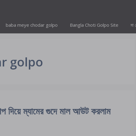
baba meye chodar golpo
Bangla Choti Golpo Site
মা 
r golpo
িয়ে ম্যামের গুদে মাল আউট করলাম