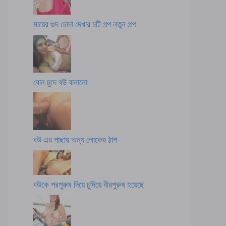
মায়ের গুদ চোদা দেখার চটি গল্প নতুন গল্প
বোন চুদে বউ বানানো
বউ এর পাছায় অন্য লোকের ঠাপ
বউকে পরপুরুষ দিয়ে চুদিয়ে বীরপুরুষ হয়েছে