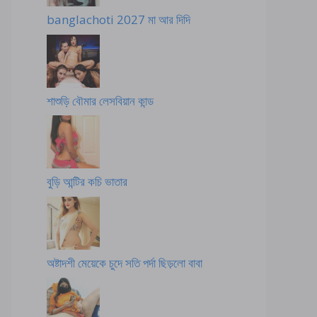
banglachoti 2027 মা আর দিদি
শাশুড়ি বৌমার লেসবিয়ান কান্ড
বুড়ি আন্টির কচি ভাতার
অষ্টাদশী মেয়েকে চুদে সতি পর্দা ছিড়লো বাবা