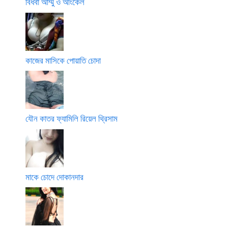
বিধবা আম্মু ও আংকেল
কাজের মাসিকে পোয়াতি চোদা
যৌন কাতর ফ্যামিলি রিয়েল থ্রিসাম
মাকে চোদে দোকানদার