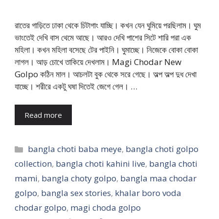
রাতের গাড়িতে ঢাকা থেকে চিটাগাং যাচ্ছি। কখন যেন ঘুমিয়ে পরছিলাম। ঘুম
ভাংতেই দেখি বাস থেমে আছে। আরও দেখি পাশের সিটে শারি পরা এক
মহিলা। কখন মহিলা বসেছে টের পাইনি। ঘুমাচ্ছে। নিজেকে বোকা বোকা
লাগল। আড় চোখে তাকিয়ে দেখলাম। Magi Chodar New
Golpo কঠিন মাল। আচলটা বুক থেকে সরে গেছে। অল্প অল্প দুধ দেখা
যাচ্ছে। শরীরে একটু ঘষা দিতেই জেগে গেল। …
Read more
Categories
bangla choti baba meye
,
bangla choti golpo
collection
,
bangla choti kahini live
,
bangla choti
mami
,
bangla choty golpo
,
bangla maa chodar
golpo
,
bangla sex stories
,
khalar boro voda
chodar golpo
,
magi choda golpo