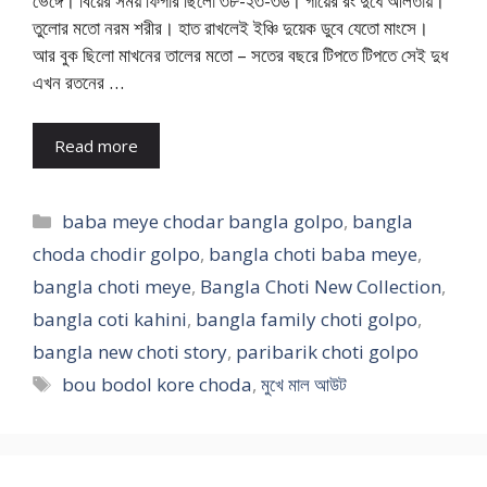
ভেঙ্গে। বিয়ের সময় ফিগার ছিলো ৩৮-২৩-৩৬। গায়ের রং দুধে আলতায়।
তুলোর মতো নরম শরীর। হাত রাখলেই ইঞ্চি দুয়েক ডুবে যেতো মাংসে।
আর বুক ছিলো মাখনের তালের মতো – সতের বছরে টিপতে টিপতে সেই দুধ
এখন রতনের …
Read more
Categories
baba meye chodar bangla golpo
,
bangla
choda chodir golpo
,
bangla choti baba meye
,
bangla choti meye
,
Bangla Choti New Collection
,
bangla coti kahini
,
bangla family choti golpo
,
bangla new choti story
,
paribarik choti golpo
Tags
bou bodol kore choda
,
মুখে মাল আউট