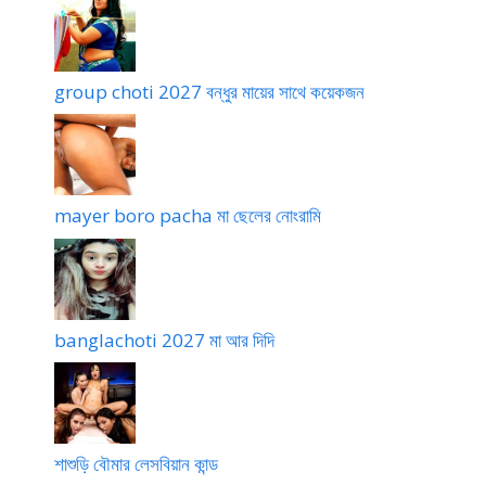
group choti 2027 বন্ধুর মায়ের সাথে কয়েকজন
mayer boro pacha মা ছেলের নোংরামি
banglachoti 2027 মা আর দিদি
শাশুড়ি বৌমার লেসবিয়ান কান্ড