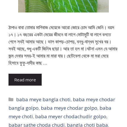
ঠাপাও বাবা তোমার মাগিবাজ মেয়েকে আরো জোরে চোদ আমি জেনি। বয়স
১৭। ১৭ বছরের একটা মেয়ের জীবনে যা লাগে মোটামুটি যা লাগে বলতে
গেলে সবই আমার আছে। ভাল কাপড়-চোপড়, বন্ধু-বান্ধব সুখের ঘর।
সবই আছে, শুধু একটি জিনিষ ছাড়া। আর তা হল মা।ঘটনা এমন যে আমার
জন্ম দেবার সময়-ই আমার মা মারা যায়। ছোটবেলা থেকে মা মরা মেয়ে
হিসাবে ফুফু-দাদীর কাছ …
Read more
Categories
baba meye bangla choti
,
baba meye chodar
bangla golpo
,
baba meye chodar golpo
,
baba
meye choti
,
baba meyer chodachudir golpo
,
babar sathe choda chudi
,
bangla choti baba
,