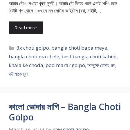
আমার বৌও দেখতে খুবই সুন্দরী। আমার বৌ বিয়ের পরই একটা শপিং মলে
বিউটি শপ খোলে। ওখানে সব লেডিস আইটেম (ব্রা, নাইটি, …
Read more
Categories
3x choti golpo
,
bangla choti baba meye
,
bangla choti ma chele
,
best bangla choti kahini
,
khala ke choda
,
pod marar golpo
,
আম্মুকে চোদার গল্প
,
বউ মাকে চুদা
কালো ভোদার মাগি – Bangla Choti
Golpo
March 29, 2023
by
new choti golpo