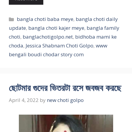
Categories
bangla choti baba meye
,
bangla choti daily
update
,
bangla choti kajer meye
,
bangla family
choti
,
banglachotigolpo.net
,
bidhoba mami ke
choda
,
Jessica Shabnam Choti Golpo
,
www
bengali boudi chodar story com
ছোটমার গুদের ভিতরটা রসে জবজব করছে
April 4, 2022
by
new choti golpo