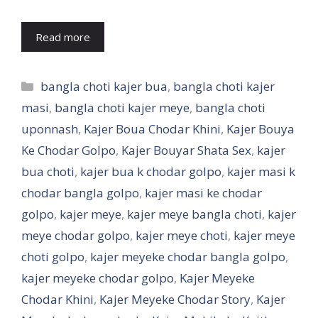
Read more
Categories
bangla choti kajer bua
,
bangla choti kajer
masi
,
bangla choti kajer meye
,
bangla choti
uponnash
,
Kajer Boua Chodar Khini
,
Kajer Bouya
Ke Chodar Golpo
,
Kajer Bouyar Shata Sex
,
kajer
bua choti
,
kajer bua k chodar golpo
,
kajer masi k
chodar bangla golpo
,
kajer masi ke chodar
golpo
,
kajer meye
,
kajer meye bangla choti
,
kajer
meye chodar golpo
,
kajer meye choti
,
kajer meye
choti golpo
,
kajer meyeke chodar bangla golpo
,
kajer meyeke chodar golpo
,
Kajer Meyeke
Chodar Khini
,
Kajer Meyeke Chodar Story
,
Kajer