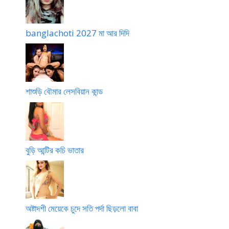
banglachoti 2027 মা আর দিদি
শাশুড়ি বৌমার লেসবিয়ান কান্ড
বুড়ি আন্টির কচি ভাতার
অষ্টাদশী মেয়েকে চুদে সতি পর্দা ছিড়লো বাবা