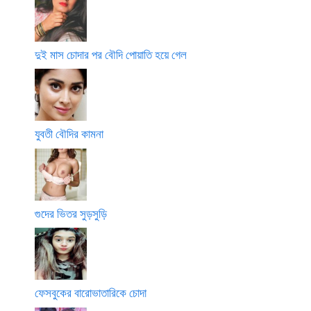
দুই মাস চোদার পর বৌদি পোয়াতি হয়ে গেল
যুবতী বৌদির কামনা
গুদের ভিতর সুড়সুড়ি
ফেসবুকের বারোভাতারিকে চোদা