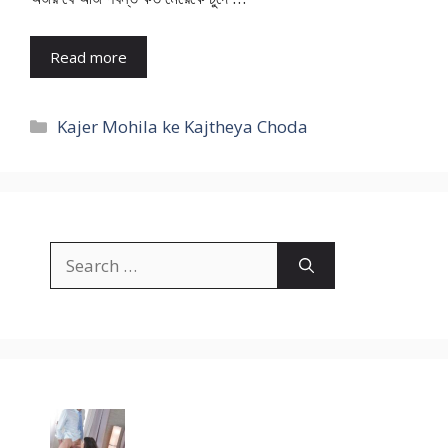
Read more
Categories
Kajer Mohila ke Kajtheya Choda
Search
for: