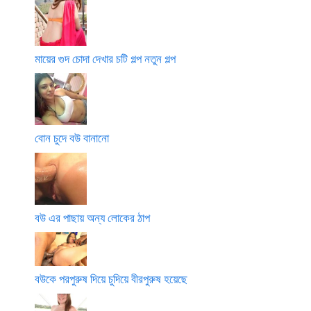
মায়ের গুদ চোদা দেখার চটি গল্প নতুন গল্প
বোন চুদে বউ বানানো
বউ এর পাছায় অন্য লোকের ঠাপ
বউকে পরপুরুষ দিয়ে চুদিয়ে বীরপুরুষ হয়েছে