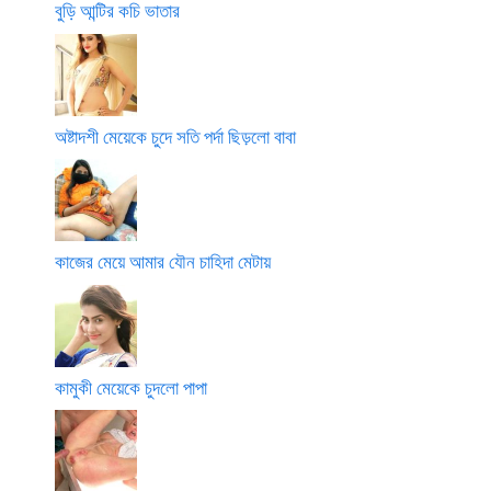
বুড়ি আন্টির কচি ভাতার
অষ্টাদশী মেয়েকে চুদে সতি পর্দা ছিড়লো বাবা
কাজের মেয়ে আমার যৌন চাহিদা মেটায়
কামুকী মেয়েকে চুদলো পাপা