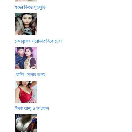
গুদের ভিতর সুড়সুড়ি
ফেসবুকের বারোভাতারিকে চোদা
বৌদির সোনায় আদর
বিধবা আম্মু ও আংকেল