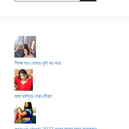
প্লিজ দাও ভোদার ফুটা বড় করে
মামা ভাগ্নির সেরা চটিগল্প
group choti 2027 বন্ধুর মায়ের সাথে কয়েকজন