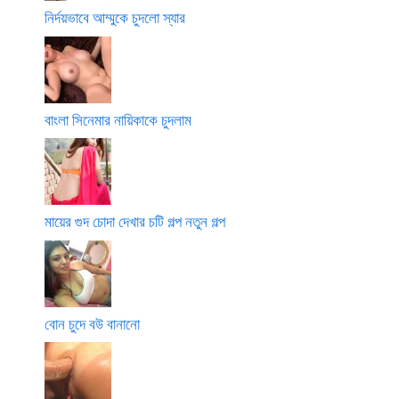
নির্দয়ভাবে আম্মুকে চুদলো স্যার
বাংলা সিনেমার নায়িকাকে চুদলাম
মায়ের গুদ চোদা দেখার চটি গল্প নতুন গল্প
বোন চুদে বউ বানানো