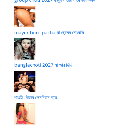
mayer boro pacha মা ছেলের নোংরামি
banglachoti 2027 মা আর দিদি
শাশুড়ি বৌমার লেসবিয়ান কান্ড