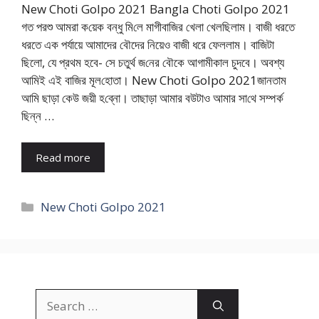
New Choti Golpo 2021 Bangla Choti Golpo 2021
গত পরশু আমরা ক‌য়েক বন্ধু মি‌লে মাগীবা‌জির খেলা খেলছিলাম। বাজী ধরতে
ধরতে এক পর্যায়ে আমাদের বৌদের নিয়েও বাজী ধরে ফেললাম। বাজিটা
ছিলো, যে প্রথম হবে- সে চতুর্থ জ‌নের বৌকে আগামীকাল চুদবে। অবশ্য
আ‌মিই এই বা‌জির মূল‌হোতা। New Choti Golpo 2021জানতাম
আ‌মি ছাড়া কেউ জয়ী হ‌ব্নো। তাছাড়া আমার বউটাও আমার সা‌থে সম্পর্ক
ছিন্ন …
Read more
Categories
New Choti Golpo 2021
Search
for: