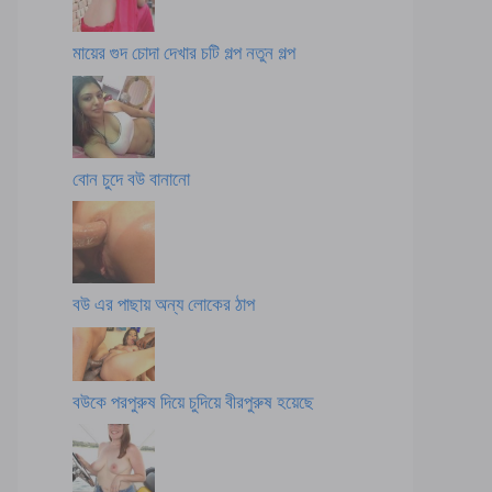
মায়ের গুদ চোদা দেখার চটি গল্প নতুন গল্প
বোন চুদে বউ বানানো
বউ এর পাছায় অন্য লোকের ঠাপ
বউকে পরপুরুষ দিয়ে চুদিয়ে বীরপুরুষ হয়েছে