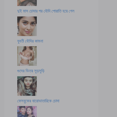
দুই মাস চোদার পর বৌদি পোয়াতি হয়ে গেল
যুবতী বৌদির কামনা
গুদের ভিতর সুড়সুড়ি
ফেসবুকের বারোভাতারিকে চোদা