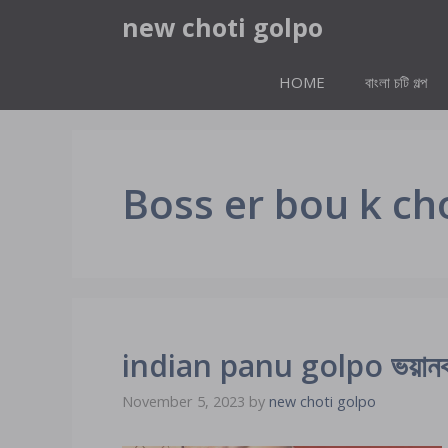
Skip
new choti golpo
to
content
HOME
বাংলা চটি গল্প
Boss er bou k c
indian panu golpo ভয়ানক চর
November 5, 2023
by
new choti golpo