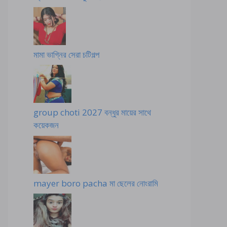
মামা ভাগ্নির সেরা চটিগল্প
group choti 2027 বন্ধুর মায়ের সাথে
কয়েকজন
mayer boro pacha মা ছেলের নোংরামি