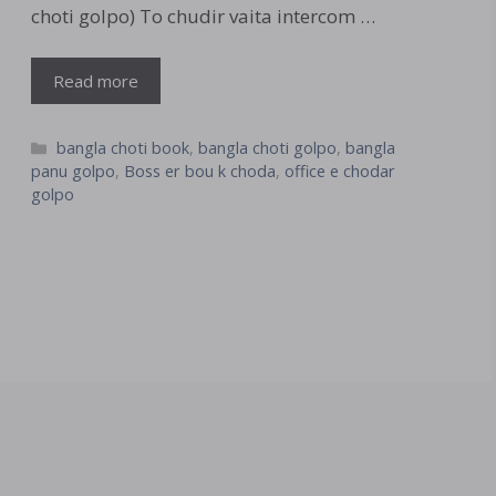
choti golpo) To chudir vaita intercom …
Read more
Categories
bangla choti book
,
bangla choti golpo
,
bangla
panu golpo
,
Boss er bou k choda
,
office e chodar
golpo