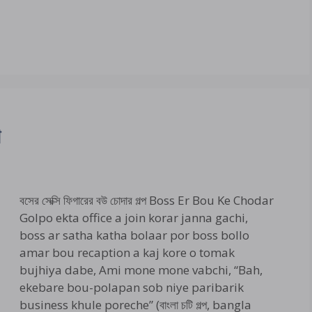
প
বসের সেক্সি ফিগারের বউ চোদার গল্প Boss Er Bou Ke Chodar
Golpo ekta office a join korar janna gachi,
boss ar satha katha bolaar por boss bollo
amar bou recaption a kaj kore o tomak
bujhiya dabe, Ami mone mone vabchi, “Bah,
ekebare bou-polapan sob niye paribarik
business khule poreche” (বাংলা চটি গল্প, bangla