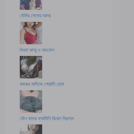
বৌদির সোনায় আদর
বিধবা আম্মু ও আংকেল
কাজের মাসিকে পোয়াতি চোদা
যৌন কাতর ফ্যামিলি রিয়েল থ্রিসাম