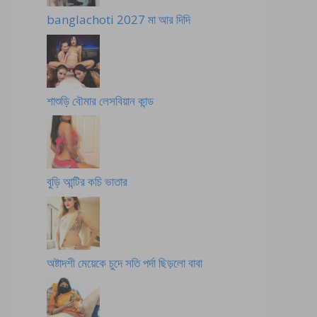
banglachoti 2027 মা আর দিদি
শাশুড়ি বৌমার লেসবিয়ান কান্ড
বুড়ি আন্টির কচি ভাতার
অষ্টাদশী মেয়েকে চুদে সতি পর্দা ছিড়লো বাবা