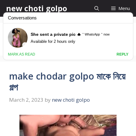
Skip
new choti golpo
Menu
to
content
make chodar golpo
make chodar golpo মাকে নিয়ে
গল্প
March 2, 2023
by
new choti golpo