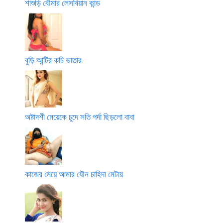
শাশুড়ি বৌমার লেসবিয়ান কান্ড
বুড়ি আন্টির কচি ভাতার
অষ্টাদশী মেয়েকে চুদে সতি পর্দা ছিড়লো বাবা
কাজের মেয়ে আমার যৌন চাহিদা মেটায়