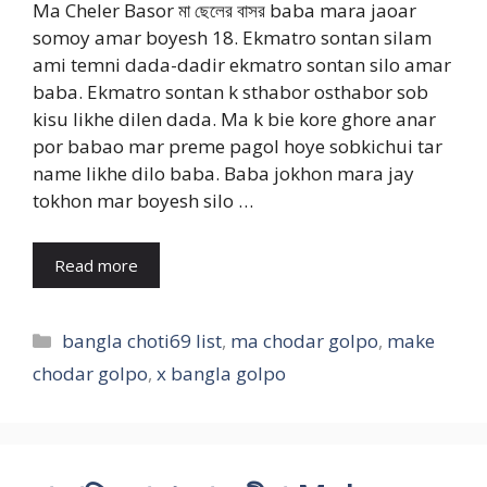
Ma Cheler Basor মা ছেলের বাসর baba mara jaoar
somoy amar boyesh 18. Ekmatro sontan silam
ami temni dada-dadir ekmatro sontan silo amar
baba. Ekmatro sontan k sthabor osthabor sob
kisu likhe dilen dada. Ma k bie kore ghore anar
por babao mar preme pagol hoye sobkichui tar
name likhe dilo baba. Baba jokhon mara jay
tokhon mar boyesh silo …
Read more
Categories
bangla choti69 list
,
ma chodar golpo
,
make
chodar golpo
,
x bangla golpo