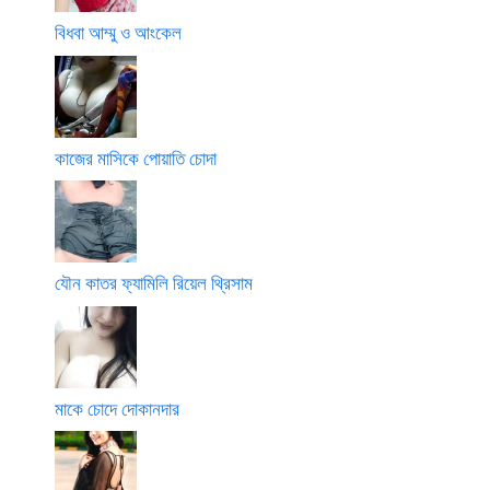
বিধবা আম্মু ও আংকেল
কাজের মাসিকে পোয়াতি চোদা
যৌন কাতর ফ্যামিলি রিয়েল থ্রিসাম
মাকে চোদে দোকানদার