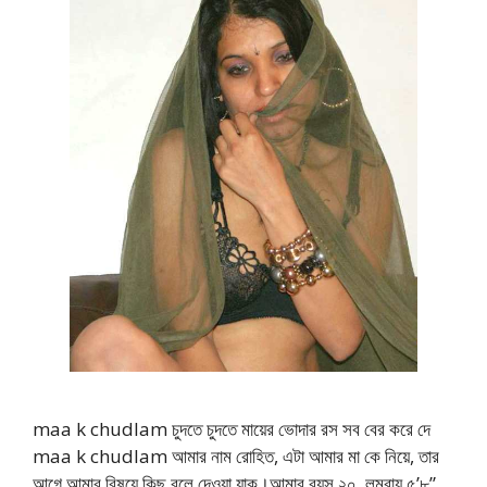
maa k chudlam চুদতে চুদতে মায়ের ভোদার রস সব বের করে দে
maa k chudlam আমার নাম রোহিত, এটা আমার মা কে নিয়ে, তার
আগে আমার বিষয়ে কিছু বলে দেওয়া যাক।আমার বয়স ২০, লম্বায় ৫’৮”