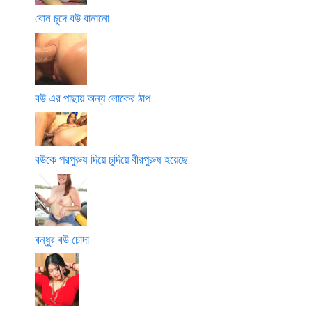
বোন চুদে বউ বানানো
বউ এর পাছায় অন্য লোকের ঠাপ
বউকে পরপুরুষ দিয়ে চুদিয়ে বীরপুরুষ হয়েছে
বন্ধুর বউ চোদা