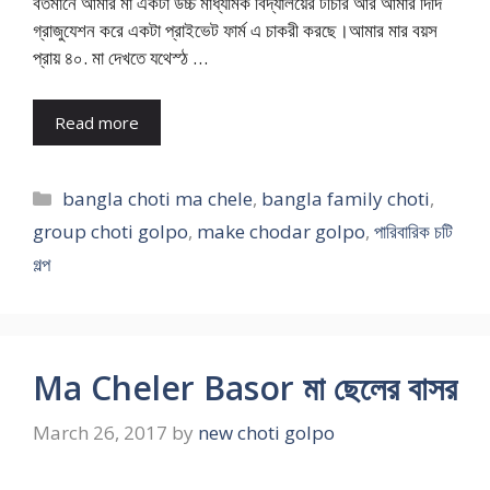
বর্তমানে আমার মা একটা উচ্চ মাধ্যমিক বিদ্যালয়ের টীচার আর আমার দিদি
গ্রাজুযেশন করে একটা প্রাইভেট ফার্ম এ চাকরী করছে।আমার মার বয়স
প্রায় ৪০. মা দেখতে যথেস্ঠ …
Read more
Categories
bangla choti ma chele
,
bangla family choti
,
group choti golpo
,
make chodar golpo
,
পারিবারিক চটি
গল্প
Ma Cheler Basor মা ছেলের বাসর
March 26, 2017
by
new choti golpo