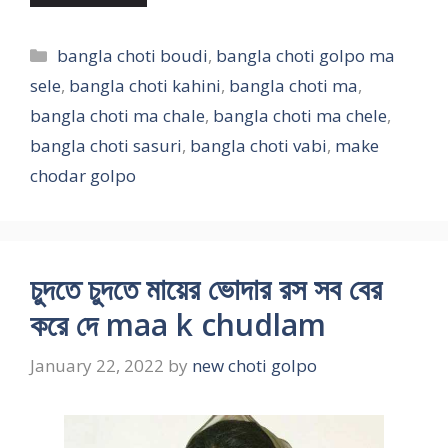
Categories
bangla choti boudi
,
bangla choti golpo ma
sele
,
bangla choti kahini
,
bangla choti ma
,
bangla choti ma chale
,
bangla choti ma chele
,
bangla choti sasuri
,
bangla choti vabi
,
make
chodar golpo
চুদতে চুদতে মায়ের ভোদার রস সব বের
করে দে maa k chudlam
January 22, 2022
by
new choti golpo