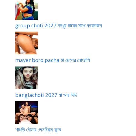
group choti 2027 বন্ধুর মায়ের সাথে কয়েকজন
mayer boro pacha মা ছেলের নোংরামি
banglachoti 2027 মা আর দিদি
শাশুড়ি বৌমার লেসবিয়ান কান্ড