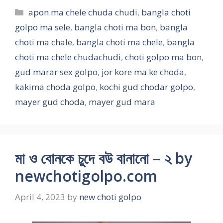
Categories
apon ma chele chuda chudi
,
bangla choti
golpo ma sele
,
bangla choti ma bon
,
bangla
choti ma chale
,
bangla choti ma chele
,
bangla
choti ma chele chudachudi
,
choti golpo ma bon
,
gud marar sex golpo
,
jor kore ma ke choda
,
kakima choda golpo
,
kochi gud chodar golpo
,
mayer gud choda
,
mayer gud mara
মা ও বোনকে চুদে বউ বানানো – ২ by
newchotigolpo.com
April 4, 2023
by
new choti golpo