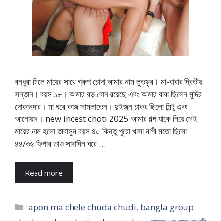
বন্ধুরা মিলে মায়ের সাথে গ্রুপ চোদা আমার নাম লুতফুর। মা-বাবার দ্বিতীয়
সন্তান। বয়স ১৮। আমার বড় বোন রয়েছে এবং আমার বাবা ছিলেন মুদির
দোকানদার। মা ঘরে কাজ সামলাতেন। দুইজন চাকর ছিলো মিন্টু এবং
আনোয়ার। new incest choti 2025 আমার গল্প যাকে নিয়ে সেই
মায়ের নাম হলো তাবাসুম বয়স ৪০ কিন্তু পুরো খাসা মাগী মতো ছিলো
৪৪/৩৬ ফিগার তাও সারাদিন ঘরে …
Read more
Categories
apon ma chele chuda chudi
,
bangla group