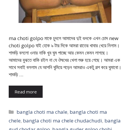
ma choti golpo মাকে চুদলে আমাদের দুই গুদকে এখন চোদ new
choti golpo যাই হোক ৯ টার দিকে আমরা রাতের খাবার খেয়ে নিলাম।
শাশুড়ি বললো ওনার নাকি খুব ঘুম পাচ্ছে আর কেমন কেমন লাগছে।
আমাদের বুঝতে বাকি রইল না যে ঔষধের খেলা শুরু হয়ে গেছে। আমরা এক
সাথে সবাই বললাম যে আপনি ঘুমিয়ে পড়েন আমরাও একটু গল্প করে ঘুমাবো।
শাশুড়ি …
Read more
Categories
bangla choti ma chale
,
bangla choti ma
chele
,
bangla choti ma chele chudachudi
,
bangla
gud chodar golpo
,
bangla guder golpo chobi
,