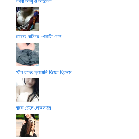
বিধবা আম্মু ও আংকেল
কাজের মাসিকে পোয়াতি চোদা
যৌন কাতর ফ্যামিলি রিয়েল থ্রিসাম
মাকে চোদে দোকানদার