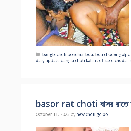
Categories
bangla choti bondhur bou
,
bou chodar golpo
daily update bangla choti kahini
,
office e chodar 
basor rat choti বাসর রাতে ব
October 11, 2023
by
new choti golpo