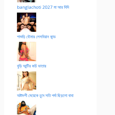
banglachoti 2027 মা আর দিদি
শাশুড়ি বৌমার লেসবিয়ান কান্ড
বুড়ি আন্টির কচি ভাতার
অষ্টাদশী মেয়েকে চুদে সতি পর্দা ছিড়লো বাবা