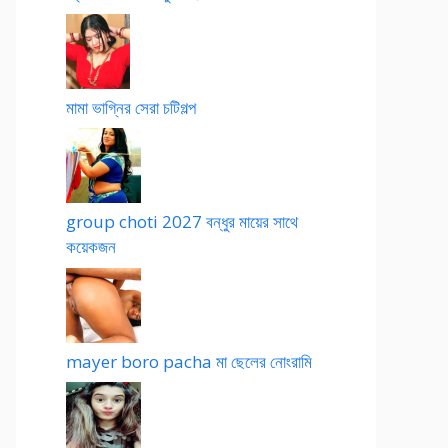
মামা ভাগ্নির সেরা চটিগল্প
group choti 2027 বন্ধুর মায়ের সাথে
কয়েকজন
mayer boro pacha মা ছেলের নোংরামি