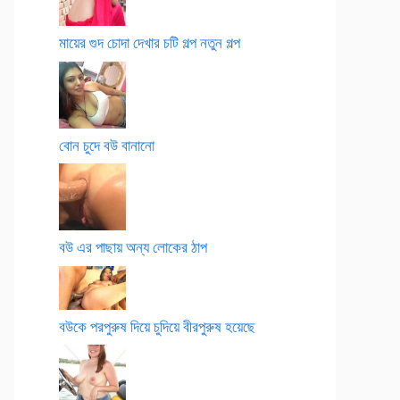
মায়ের গুদ চোদা দেখার চটি গল্প নতুন গল্প
বোন চুদে বউ বানানো
বউ এর পাছায় অন্য লোকের ঠাপ
বউকে পরপুরুষ দিয়ে চুদিয়ে বীরপুরুষ হয়েছে