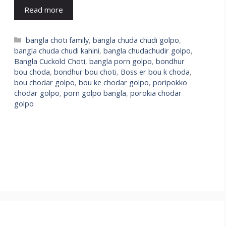
Read more
Categories
bangla choti family
,
bangla chuda chudi golpo
,
bangla chuda chudi kahini
,
bangla chudachudir golpo
,
Bangla Cuckold Choti
,
bangla porn golpo
,
bondhur
bou choda
,
bondhur bou choti
,
Boss er bou k choda
,
bou chodar golpo
,
bou ke chodar golpo
,
poripokko
chodar golpo
,
porn golpo bangla
,
porokia chodar
golpo