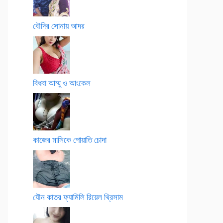
বৌদির সোনায় আদর
বিধবা আম্মু ও আংকেল
কাজের মাসিকে পোয়াতি চোদা
যৌন কাতর ফ্যামিলি রিয়েল থ্রিসাম