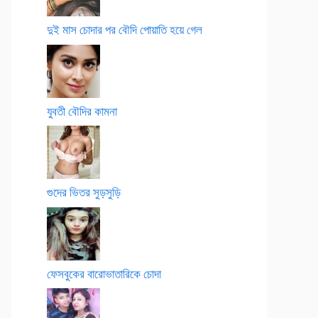
দুই মাস চোদার পর বৌদি পোয়াতি হয়ে গেল
যুবতী বৌদির কামনা
গুদের ভিতর সুড়সুড়ি
ফেসবুকের বারোভাতারিকে চোদা