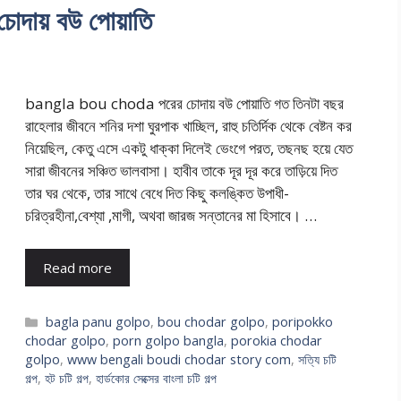
ায় বউ পোয়াতি
bangla bou choda পরের চোদায় বউ পোয়াতি গত তিনটা বছর
রাহেলার জীবনে শনির দশা ঘুরপাক খাচ্ছিল, রাহু চতির্দিক থেকে বেষ্টন কর
নিয়েছিল, কেতু এসে একটু ধাক্কা দিলেই ভেংগে পরত, তছনছ হয়ে যেত
সারা জীবনের সঞ্চিত ভালবাসা। হাবীব তাকে দূর দূর করে তাড়িয়ে দিত
তার ঘর থেকে, তার সাথে বেধে দিত কিছু কলঙ্কিত উপাধী-
চরিত্রহীনা,বেশ্যা ,মাগী, অথবা জারজ সন্তানের মা হিসাবে। …
Read more
Categories
bagla panu golpo
,
bou chodar golpo
,
poripokko
chodar golpo
,
porn golpo bangla
,
porokia chodar
golpo
,
www bengali boudi chodar story com
,
সত্যি চটি
গল্প
,
হট চটি গল্প
,
হার্ডকোর সেক্সের বাংলা চটি গল্প