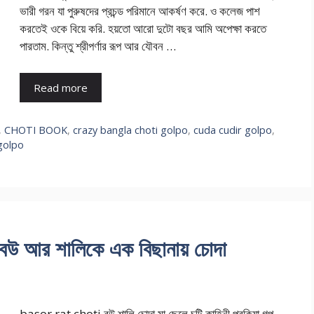
ভারী গরন যা পুরুষদের প্রচন্ড পরিমানে আকর্ষণ করে. ও কলেজ পাশ
করতেই ওকে বিয়ে করি. হয়তো আরো দুটো বছর আমি অপেক্ষা করতে
পারতাম. কিন্তু শ্রীপর্ণার রূপ আর যৌবন …
Read more
,
CHOTI BOOK
,
crazy bangla choti golpo
,
cuda cudir golpo
,
golpo
উ আর শালিকে এক বিছানায় চোদা
basor rat choti বউ শালি চোদা মা ছেলে চটি কাহিনী পরকিয়া গল্প