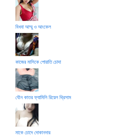
বিধবা আম্মু ও আংকেল
কাজের মাসিকে পোয়াতি চোদা
যৌন কাতর ফ্যামিলি রিয়েল থ্রিসাম
মাকে চোদে দোকানদার