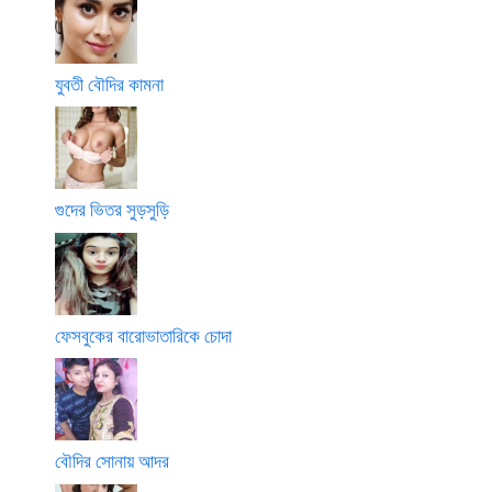
যুবতী বৌদির কামনা
গুদের ভিতর সুড়সুড়ি
ফেসবুকের বারোভাতারিকে চোদা
বৌদির সোনায় আদর