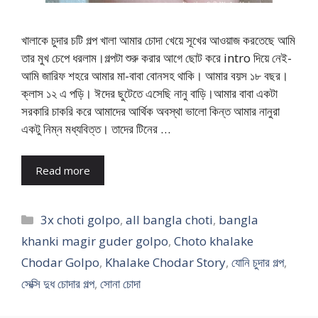
খালাকে চুদার চটি গল্প খালা আমার চোদা খেয়ে সূখের আওয়াজ করতেছে আমি
তার মুখ চেপে ধরলাম।গল্পটা শুরু করার আগে ছোট করে intro দিয়ে নেই-
আমি জারিফ শহরে আমার মা-বাবা বোনসহ থাকি। আমার বয়স ১৮ বছর।
ক্লাস ১২ এ পড়ি। ঈদের ছুটেতে এসেছি নানু বাড়ি।আমার বাবা একটা
সরকারি চাকরি করে আমাদের আর্থিক অবস্থা ভালো কিন্ত আমার নানুরা
একটু নিম্ন মধ্যবিত্ত। তাদের টিনের …
Read more
Categories
3x choti golpo
,
all bangla choti
,
bangla
khanki magir guder golpo
,
Choto khalake
Chodar Golpo
,
Khalake Chodar Story
,
যোনি চুদার গল্প
,
সেক্সি দুধ চোদার গল্প
,
সোনা চোদা