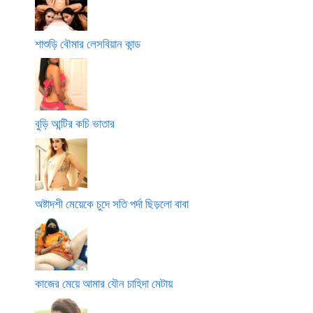
শাশুড়ি বৌমার লেসবিয়ান কান্ড
বুড়ি আন্টির কচি ভাতার
অষ্টাদশী মেয়েকে চুদে সতি পর্দা ছিড়লো বাবা
কাজের মেয়ে আমার যৌন চাহিদা মেটায়