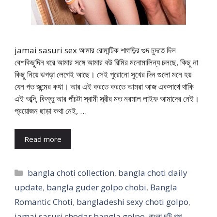
jamai sasuri sex আমার রোমান্টিক শাশুড়ির গুদ চুদতে দিল
বেশকিছুদিন ধরে আমার সঙ্গে আমার বউ রিমির মনোমালিন্য চলছে, কিছু না
কিছু নিয়ে ঝগড়া লেগেই আছে। সেই পুরোনো সুখের দিন গুলো মনে হয়
যেন গত জন্মের কথা। আর এই করতে করতে আমরা আজ একসাথে থাকি
এই অব্দি, কিন্তু আর পাঁচটা স্বামী স্ত্রীর মত নরমাল লাইফ আমাদের নেই।
প্রয়োজন ছাড়া কথা নেই, …
Read more
Categories
bangla choti collection
,
bangla choti daily
update
,
bangla guder golpo chobi
,
Bangla
Romantic Choti
,
bangladeshi sexy choti golpo
,
jamai sasuri chodar bangla golpo
,
বাংলা চটি গল্প