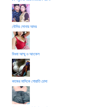
বৌদির সোনায় আদর
বিধবা আম্মু ও আংকেল
কাজের মাসিকে পোয়াতি চোদা