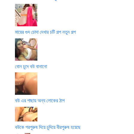
মায়ের গুদ চোদা দেখার চটি গল্প নতুন গল্প
বোন চুদে বউ বানানো
বউ এর পাছায় অন্য লোকের ঠাপ
বউকে পরপুরুষ দিয়ে চুদিয়ে বীরপুরুষ হয়েছে