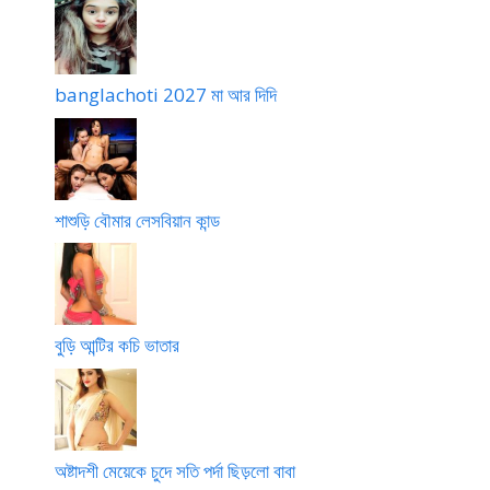
banglachoti 2027 মা আর দিদি
শাশুড়ি বৌমার লেসবিয়ান কান্ড
বুড়ি আন্টির কচি ভাতার
অষ্টাদশী মেয়েকে চুদে সতি পর্দা ছিড়লো বাবা