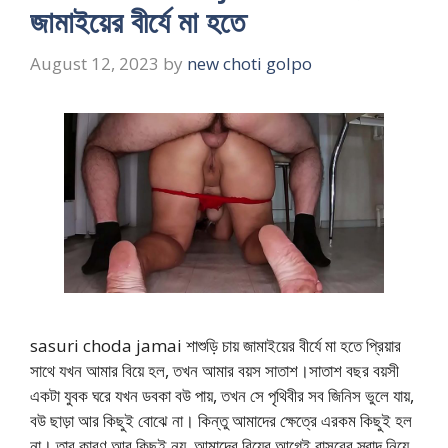
জামাইয়ের বীর্যে মা হতে
August 12, 2023
by
new choti golpo
sasuri choda jamai শাশুড়ি চায় জামাইয়ের বীর্যে মা হতে প্রিয়ার
সাথে যখন আমার বিয়ে হল, তখন আমার বয়স সাতাশ।সাতাশ বছর বয়সী
একটা যুবক ঘরে যখন ডবকা বউ পায়, তখন সে পৃথিবীর সব জিনিস ভুলে যায়,
বউ ছাড়া আর কিছুই বোঝে না। কিন্তু আমাদের ক্ষেত্রে এরকম কিছুই হল
না। তার কারণ আর কিছুই নয়, আমাদের বিয়ের আগেই বাসরের স্বাদ নিয়ে