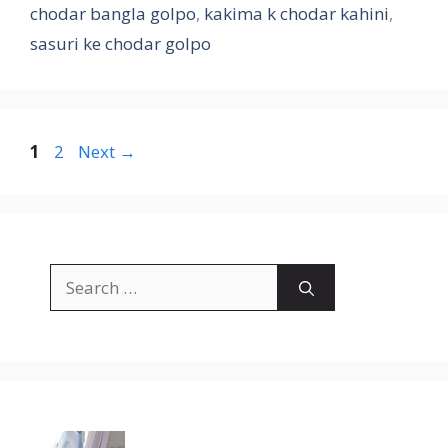
chodar bangla golpo
,
kakima k chodar kahini
,
sasuri ke chodar golpo
Page
Page
1
2
Next
→
Search
for: