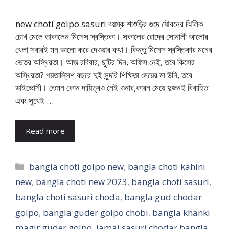
new choti golpo sasuri বয়স্ক শাশুড়ির গুদে যৌবনের ঝিলিক
চোখ মেলে তাকালেন মিসেস স্বস্তিকা। সকালের রোদের সোনালী আলোর
খেলা সবারই মন ভালো করে দেওয়ার কথা। কিন্তু মিসেস স্বস্তিকার মনের
ভেতর অস্থিরতা। আজ রবিবার, ছুটির দিন, অফিস নেই, তবে কিসের
অস্থিরতা? পয়তাল্লিশ বছরে দুই সুন্দরি শিক্ষিতা মেয়ের মা উনি, তবে
ডাইভোর্সী। তেমন কোন দায়িত্বও নেই ওনার,কারন মেয়ে দুজনই বিবাহিত
এবং সুখেই …
Read more
Categories
bangla choti golpo new
,
bangla choti kahini
new
,
bangla choti new 2023
,
bangla choti sasuri
,
bangla choti sasuri choda
,
bangla gud chodar
golpo
,
bangla guder golpo chobi
,
bangla khanki
magir guder golpo
,
jamai sasuri chodar bangla