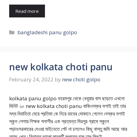
Read more
Categories
bangladeshi panu golpo
new kolkata choti panu
February 24, 2022
by
new choti golpo
kolkata panu golpo বহরমপুর থেকে বেথুয়ার বাস ছাড়তে এখনো
মিনিট ২০ new kolkata choti panu বাকি৷নস্কর মশাই তাই তার
সদ্য বিবাহিতা মেয়ে প্রতিমা কে নিয়ে ডাবের দোকানে গেলেন ৷নস্কর মশাই
স্কুল পেশায় শিক্ষক পলাশীর এক প্রত্যন্ত মিরপুর গ্রামে স্কুলে
পড়ান৷সরকারের দেওয়া মাইনেতে পেট না চললেও কিছু বাস্তু জমি আছে আর
আছে খেত ৷ নিতান্ত ভালো মানুষটি জগতের চাল ঢাল কিছুই …