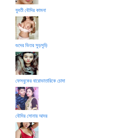
যুবতী বৌদির কামনা
গুদের ভিতর সুড়সুড়ি
ফেসবুকের বারোভাতারিকে চোদা
বৌদির সোনায় আদর