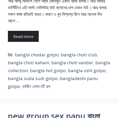
আর আম্মু অফিসে গেলে আমি মোটামুটি একাই থাকি বাসায়। আর আমার
ভার্সিটিতে এটা লাস্ট সেমিস্টার তাই ক্লাসের চাপ তেমন নাই। আর বাসার
সকল কাজ রহিমাই করত। কারণ ও খুব বিশ্বস্ত ছিল আর অনেক দিন
আগে …
Read more
Categories
bangla chodar golpo
,
bangla choti club
,
bangla choti kahani
,
bangla choti vandar
,
bangla
collection
,
bangla hot golpo
,
bangla oslil golpo
,
bangla suda sudi golpo
,
bangladeshi panu
golpo
,
ভার্জিন ভোদা চটি গল্প
new group sex panu বাংলা