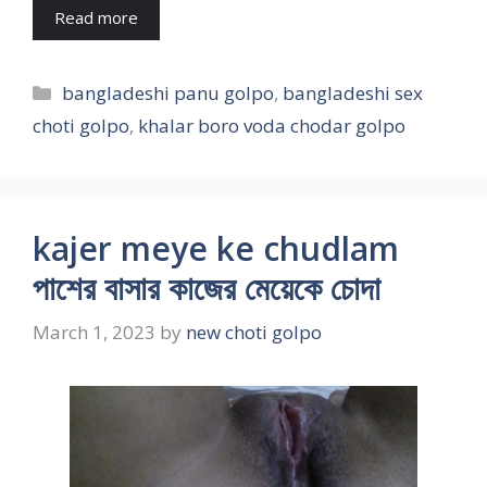
Read more
Categories
bangladeshi panu golpo
,
bangladeshi sex
choti golpo
,
khalar boro voda chodar golpo
kajer meye ke chudlam
পাশের বাসার কাজের মেয়েকে চোদা
March 1, 2023
by
new choti golpo