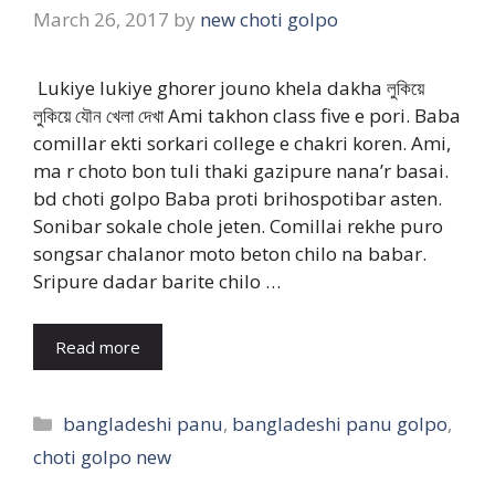
March 26, 2017
by
new choti golpo
Lukiye lukiye ghorer jouno khela dakha লুকিয়ে
লুকিয়ে যৌন খেলা দেখা Ami takhon class five e pori. Baba
comillar ekti sorkari college e chakri koren. Ami,
ma r choto bon tuli thaki gazipure nana’r basai.
bd choti golpo Baba proti brihospotibar asten.
Sonibar sokale chole jeten. Comillai rekhe puro
songsar chalanor moto beton chilo na babar.
Sripure dadar barite chilo …
Read more
Categories
bangladeshi panu
,
bangladeshi panu golpo
,
choti golpo new