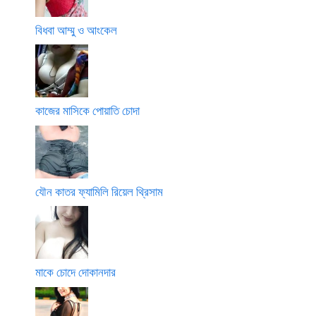
বিধবা আম্মু ও আংকেল
কাজের মাসিকে পোয়াতি চোদা
যৌন কাতর ফ্যামিলি রিয়েল থ্রিসাম
মাকে চোদে দোকানদার