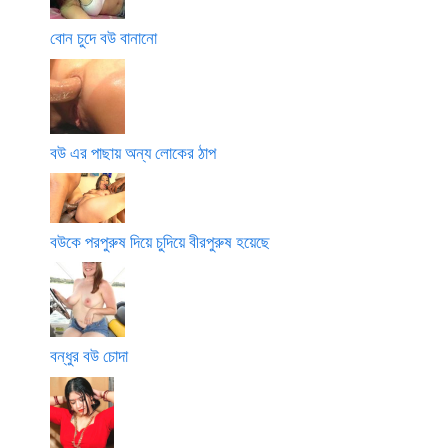
বোন চুদে বউ বানানো
বউ এর পাছায় অন্য লোকের ঠাপ
বউকে পরপুরুষ দিয়ে চুদিয়ে বীরপুরুষ হয়েছে
বন্ধুর বউ চোদা