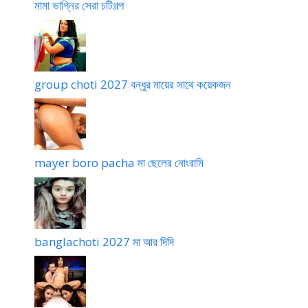
মামা ভাগ্নির সেরা চটিগল্প
group choti 2027 বন্ধুর মায়ের সাথে কয়েকজন
mayer boro pacha মা ছেলের নোংরামি
banglachoti 2027 মা আর দিদি