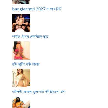
banglachoti 2027 মা আর দিদি
শাশুড়ি বৌমার লেসবিয়ান কান্ড
বুড়ি আন্টির কচি ভাতার
অষ্টাদশী মেয়েকে চুদে সতি পর্দা ছিড়লো বাবা