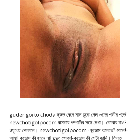
guder gorto choda দ্রুত বেগে মাল ঢুকে গেল গুদের গভীর গর্তে
newchotigolpocom রাস্তায় পম্পাদির সঙ্গে দেখা।-কোথায় যাও?-
ওষুধের দোকানে। newchotigolpocom -কন্ডোম আনতে?-মানে!-
আহা! কন্ডোম কী জানে না! দুদুর খোকা!-কন্ডোম কী সেটা জানি। কিন্তু