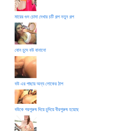
মায়ের গুদ চোদা দেখার চটি গল্প নতুন গল্প
বোন চুদে বউ বানানো
বউ এর পাছায় অন্য লোকের ঠাপ
বউকে পরপুরুষ দিয়ে চুদিয়ে বীরপুরুষ হয়েছে