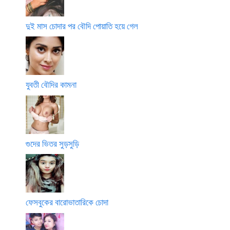
দুই মাস চোদার পর বৌদি পোয়াতি হয়ে গেল
যুবতী বৌদির কামনা
গুদের ভিতর সুড়সুড়ি
ফেসবুকের বারোভাতারিকে চোদা