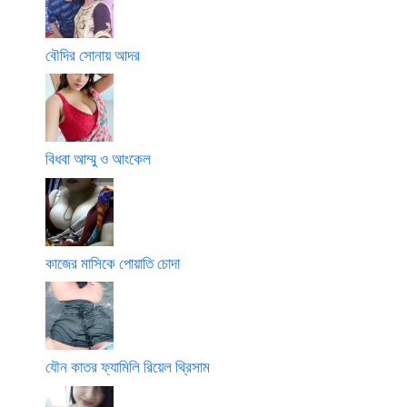
বৌদির সোনায় আদর
বিধবা আম্মু ও আংকেল
কাজের মাসিকে পোয়াতি চোদা
যৌন কাতর ফ্যামিলি রিয়েল থ্রিসাম