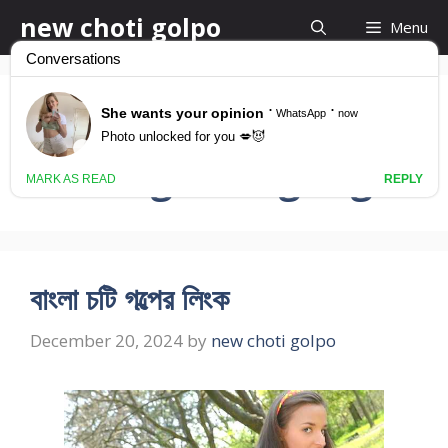
Skip
new choti golpo
Menu
to
content
bangla choti golpo
in bangla language
বাংলা চটি গল্পের লিংক
December 20, 2024
by
new choti golpo