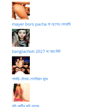
mayer boro pacha মা ছেলের নোংরামি
banglachoti 2027 মা আর দিদি
শাশুড়ি বৌমার লেসবিয়ান কান্ড
বুড়ি আন্টির কচি ভাতার