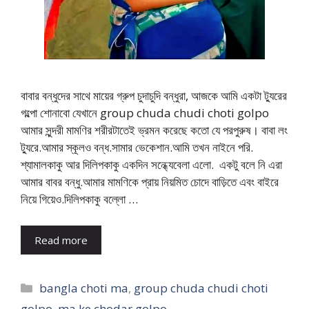
বাবার বন্ধুদের সাথে মায়ের গ্রুপ চুদাচুদি বন্ধুরা, আজকে আমি একটা ট্যুরের
গল্পো শোনাবো যেখানে group chuda chudi choti golpo
আমার সুন্দরী মামণির শরীরটাতেই ভ্রমন করেছে কতো যে পরপুরুষ। বাবা লং
ট্যুরে.আমার স্কূলও বন্ধ.সামার ভেকেশান.আমি তখন নাইনে পরি.
শ্যামালকাকু আর দিলিপকাকু একদিন সন্ধ্যেবেলা এলো. একটু বলে নি এরা
আমার বাবর বন্ধু.আমার মামণিকে প্রায় নিয়মিত চোদে বাড়িতে এবং বাইরে
নিয়ে গিয়েও.দিলিপকাকু বল্লো …
Read more
Categories
bangla choti ma
,
group chuda chudi choti
golpo
,
ma ke chodar golpo