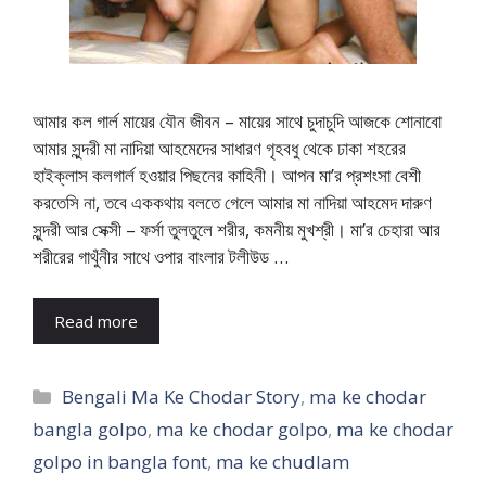
আমার কল গার্ল মায়ের যৌন জীবন – মায়ের সাথে চুদাচুদি আজকে শোনাবো
আমার সুন্দরী মা নাদিয়া আহমেদের সাধারণ গৃহবধু থেকে ঢাকা শহরের
হাইক্লাস কলগার্ল হওয়ার পিছনের কাহিনী। আপন মা’র প্রশংসা বেশী
করতেসি না, তবে এককথায় বলতে গেলে আমার মা নাদিয়া আহমেদ দারুণ
সুন্দরী আর সেক্সী – ফর্সা তুলতুলে শরীর, কমনীয় মুখশ্রী। মা’র চেহারা আর
শরীরের গাথুঁনীর সাথে ওপার বাংলার টলীউড …
Read more
Categories
Bengali Ma Ke Chodar Story
,
ma ke chodar
bangla golpo
,
ma ke chodar golpo
,
ma ke chodar
golpo in bangla font
,
ma ke chudlam