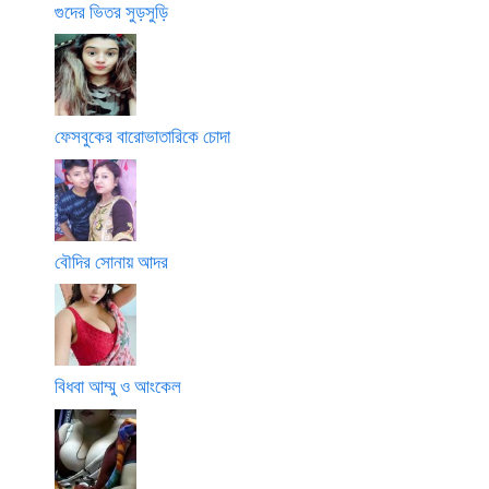
গুদের ভিতর সুড়সুড়ি
ফেসবুকের বারোভাতারিকে চোদা
বৌদির সোনায় আদর
বিধবা আম্মু ও আংকেল