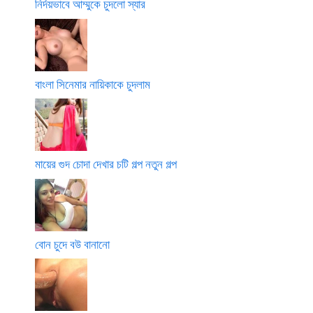
নির্দয়ভাবে আম্মুকে চুদলো স্যার
বাংলা সিনেমার নায়িকাকে চুদলাম
মায়ের গুদ চোদা দেখার চটি গল্প নতুন গল্প
বোন চুদে বউ বানানো