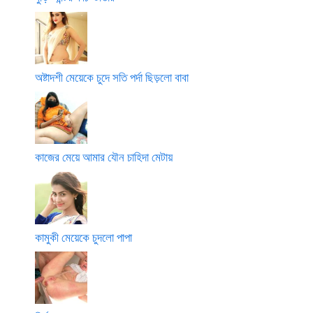
অষ্টাদশী মেয়েকে চুদে সতি পর্দা ছিড়লো বাবা
কাজের মেয়ে আমার যৌন চাহিদা মেটায়
কামুকী মেয়েকে চুদলো পাপা