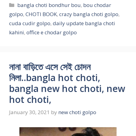
Categories
bangla choti bondhur bou
,
bou chodar
golpo
,
CHOTI BOOK
,
crazy bangla choti golpo
,
cuda cudir golpo
,
daily update bangla choti
kahini
,
office e chodar golpo
নানা বাড়িতে এসে সেই চোদন
নিলা..bangla hot choti,
bangla new hot choti, new
hot choti,
January 30, 2021
by
new choti golpo