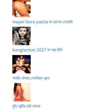
mayer boro pacha মা ছেলের নোংরামি
banglachoti 2027 মা আর দিদি
শাশুড়ি বৌমার লেসবিয়ান কান্ড
বুড়ি আন্টির কচি ভাতার