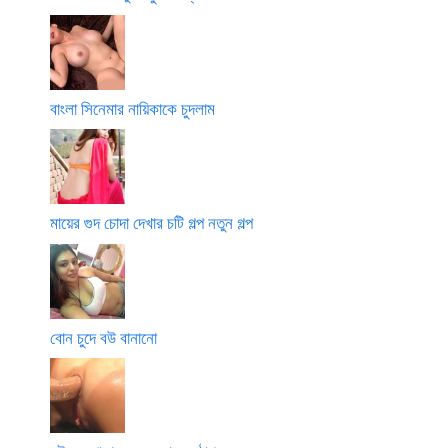
বাংলা সিনেমার নায়িকাকে চুদলাম
মায়ের গুদ চোদা দেখার চটি গল্প নতুন গল্প
বোন চুদে বউ বানানো