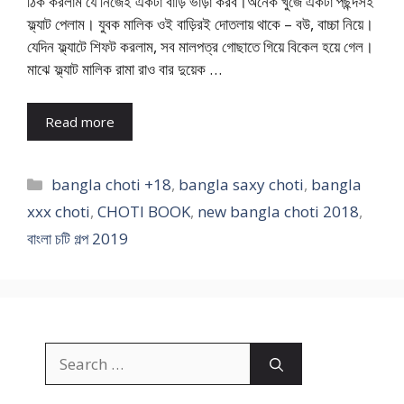
ঠিক করলাম যে নিজেই একটা বাড়ি ভাড়া করব।অনেক খুঁজে একটা পছন্দসই
ফ্ল্যাট পেলাম। যুবক মালিক ওই বাড়িরই দোতলায় থাকে – বউ, বাচ্চা নিয়ে।
যেদিন ফ্ল্যাটে শিফট করলাম, সব মালপত্র গোছাতে গিয়ে বিকেল হয়ে গেল।
মাঝে ফ্ল্যাট মালিক রামা রাও বার দুয়েক …
Read more
Categories
bangla choti +18
,
bangla saxy choti
,
bangla
xxx choti
,
CHOTI BOOK
,
new bangla choti 2018
,
বাংলা চটি গল্প 2019
Search
for: