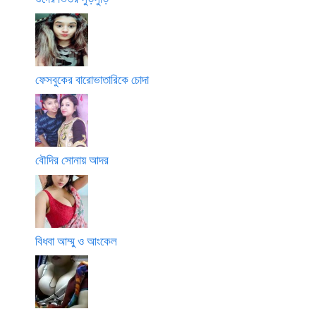
ফেসবুকের বারোভাতারিকে চোদা
বৌদির সোনায় আদর
বিধবা আম্মু ও আংকেল