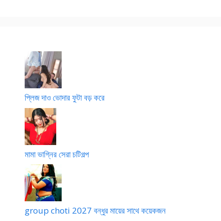
প্লিজ দাও ভোদার ফুটা বড় করে
মামা ভাগ্নির সেরা চটিগল্প
group choti 2027 বন্ধুর মায়ের সাথে কয়েকজন