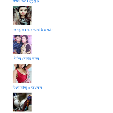
গুদের ভিতর সুড়সুড়ি
ফেসবুকের বারোভাতারিকে চোদা
বৌদির সোনায় আদর
বিধবা আম্মু ও আংকেল