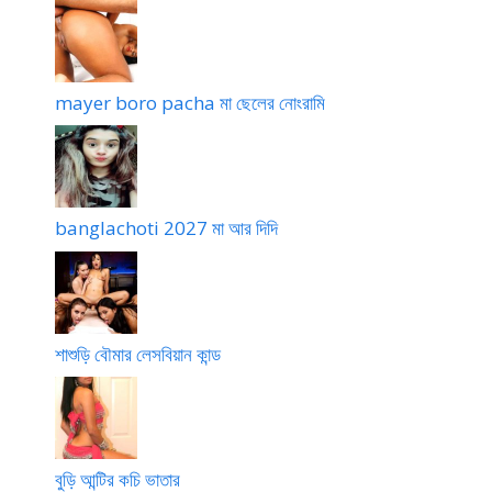
mayer boro pacha মা ছেলের নোংরামি
banglachoti 2027 মা আর দিদি
শাশুড়ি বৌমার লেসবিয়ান কান্ড
বুড়ি আন্টির কচি ভাতার