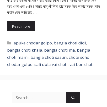
করে তাই তাদের সাথেও বাইরে যাওয়া বেশি হয়না। বাসায় বসে টিভি দেখি
আর একা একা খেলি।আমার বান্ধবী লিনা তার মাকে দিয়ে আমার মাকে ফোন
করাল যেন আমি তার …
Read more
Categories
apuke chodar golpo
,
bangla choti didi
,
bangla choti khala
,
bangla choti ma
,
bangla
choti mami
,
bangla choti sasuri
,
chobi soho
chodar golpo
,
sali dula vai choti
,
vai bon choti
Search
for: