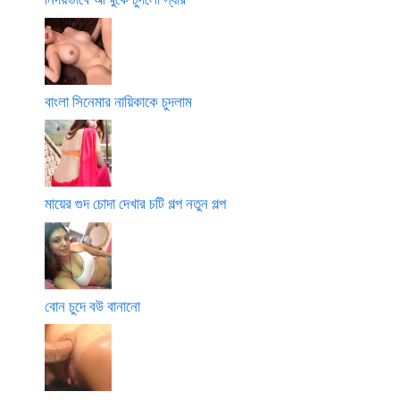
বাংলা সিনেমার নায়িকাকে চুদলাম
মায়ের গুদ চোদা দেখার চটি গল্প নতুন গল্প
বোন চুদে বউ বানানো