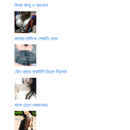
বিধবা আম্মু ও আংকেল
কাজের মাসিকে পোয়াতি চোদা
যৌন কাতর ফ্যামিলি রিয়েল থ্রিসাম
মাকে চোদে দোকানদার