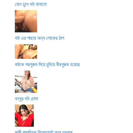
বোন চুদে বউ বানানো
বউ এর পাছায় অন্য লোকের ঠাপ
বউকে পরপুরুষ দিয়ে চুদিয়ে বীরপুরুষ হয়েছে
বন্ধুর বউ চোদা
মামী শাশুড়িকে রিকোয়েস্ট করে চুদলাম