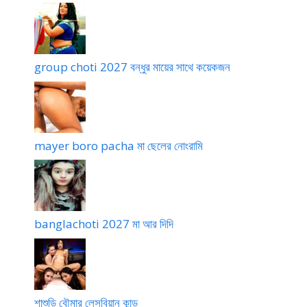
group choti 2027 বন্ধুর মায়ের সাথে কয়েকজন
mayer boro pacha মা ছেলের নোংরামি
banglachoti 2027 মা আর দিদি
শাশুড়ি বৌমার লেসবিয়ান কান্ড