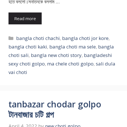
হতে বললো।সনাতনকে বললাম …
Read more
Categories
bangla choti chachi
,
bangla choti jor kore
,
bangla choti kaki
,
bangla choti ma sele
,
bangla
choti sali
,
bangla new choti story
,
bangladeshi
sexy choti golpo
,
ma chele choti golpo
,
sali dula
vai choti
tanbazar chodar golpo
টানবাজার চটি গল্প
April 4, 2022
by
new choti golpo