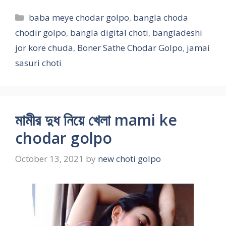
Categories
baba meye chodar golpo
,
bangla choda
chodir golpo
,
bangla digital choti
,
bangladeshi
jor kore chuda
,
Boner Sathe Chodar Golpo
,
jamai
sasuri choti
মামীর দুধ নিয়ে খেলা mami ke
chodar golpo
October 13, 2021
by
new choti golpo