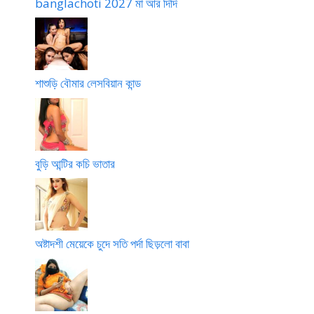
banglachoti 2027 মা আর দিদি
শাশুড়ি বৌমার লেসবিয়ান কান্ড
বুড়ি আন্টির কচি ভাতার
অষ্টাদশী মেয়েকে চুদে সতি পর্দা ছিড়লো বাবা