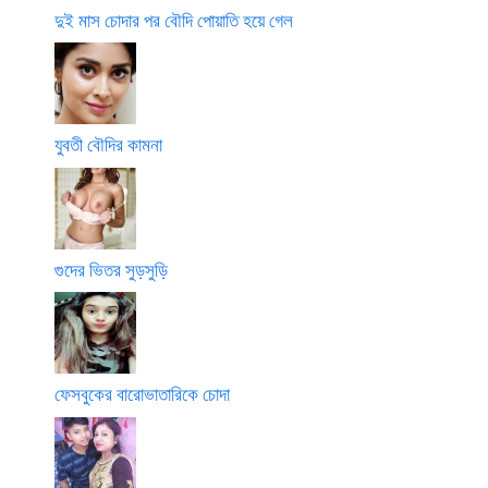
দুই মাস চোদার পর বৌদি পোয়াতি হয়ে গেল
যুবতী বৌদির কামনা
গুদের ভিতর সুড়সুড়ি
ফেসবুকের বারোভাতারিকে চোদা