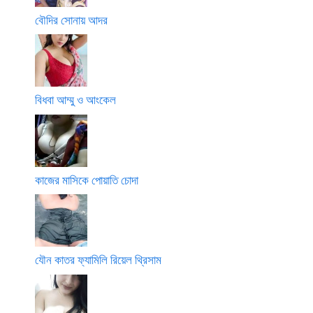
বৌদির সোনায় আদর
বিধবা আম্মু ও আংকেল
কাজের মাসিকে পোয়াতি চোদা
যৌন কাতর ফ্যামিলি রিয়েল থ্রিসাম