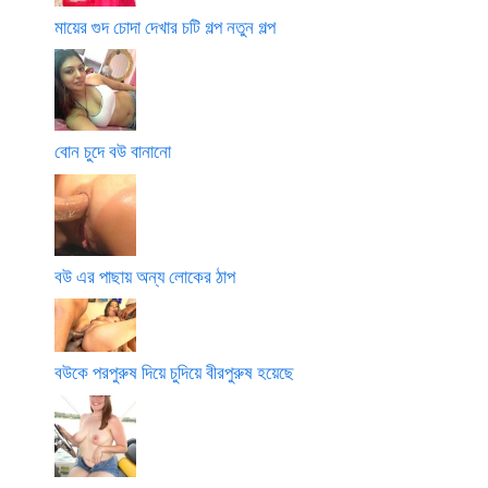
মায়ের গুদ চোদা দেখার চটি গল্প নতুন গল্প
বোন চুদে বউ বানানো
বউ এর পাছায় অন্য লোকের ঠাপ
বউকে পরপুরুষ দিয়ে চুদিয়ে বীরপুরুষ হয়েছে