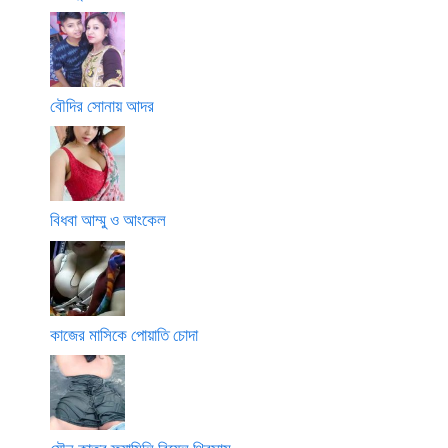
বৌদির সোনায় আদর
বিধবা আম্মু ও আংকেল
কাজের মাসিকে পোয়াতি চোদা