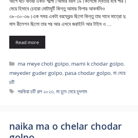
আগে ঘটে যাওয়া একটি গল্পো।আমার বয়স ১৯।কলেজে দ্বিতীয় বর্ষে পরি।
মেয়ে হিসাবে চেহারা মোটামুটি কিন্তু আমার ফিগার আকর্ষনিও
৩৮-৩০-৩৬।এক সময় একটা বয়ফ্রেন্ড ছিলো কিন্তু তার সাথে মাত্রো দু
মাস রীলেশন ছিলো তার পর আর এসবে জরাইনি আর টাইম ও …
Read more
Categories
ma meye choti golpo
,
mami k chodar golpo
,
meyeder guder golpo
,
pasa chodar golpo
,
মা মেয়ে
চটি
Tags
পরকিয়া চটি গল্প ২০২৩
,
মা চুদে মেয়ে চুদলাম
naika ma o chelar chodar
golpo