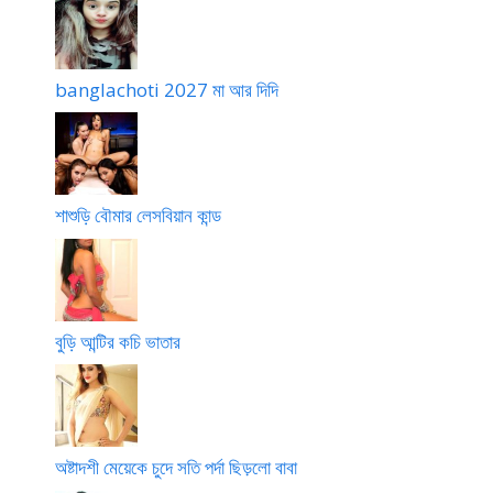
banglachoti 2027 মা আর দিদি
শাশুড়ি বৌমার লেসবিয়ান কান্ড
বুড়ি আন্টির কচি ভাতার
অষ্টাদশী মেয়েকে চুদে সতি পর্দা ছিড়লো বাবা