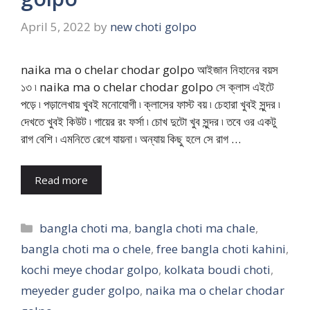
April 5, 2022
by
new choti golpo
naika ma o chelar chodar golpo আইজান নিহানের বয়স
১৩ ৷ naika ma o chelar chodar golpo সে ক্লাস এইটে
পড়ে ৷ পড়ালেখায় খুবই মনোযোগী ৷ ক্লাসের ফাস্ট বয় ৷ চেহারা খুবই সুন্দর ৷
দেখতে খুবই কিউট ৷ গায়ের রং ফর্সা ৷ চোখ দুটো খুব সুন্দর ৷ তবে ওর একটু
রাগ বেশি ৷ এমনিতে রেগে যায়না ৷ অন্যায় কিছু হলে সে রাগ …
Read more
Categories
bangla choti ma
,
bangla choti ma chale
,
bangla choti ma o chele
,
free bangla choti kahini
,
kochi meye chodar golpo
,
kolkata boudi choti
,
meyeder guder golpo
,
naika ma o chelar chodar