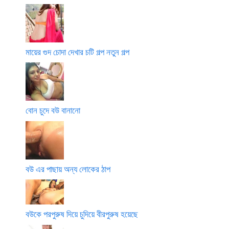
মায়ের গুদ চোদা দেখার চটি গল্প নতুন গল্প
বোন চুদে বউ বানানো
বউ এর পাছায় অন্য লোকের ঠাপ
বউকে পরপুরুষ দিয়ে চুদিয়ে বীরপুরুষ হয়েছে