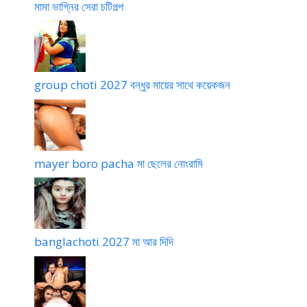
মামা ভাগ্নির সেরা চটিগল্প
group choti 2027 বন্ধুর মায়ের সাথে কয়েকজন
mayer boro pacha মা ছেলের নোংরামি
banglachoti 2027 মা আর দিদি