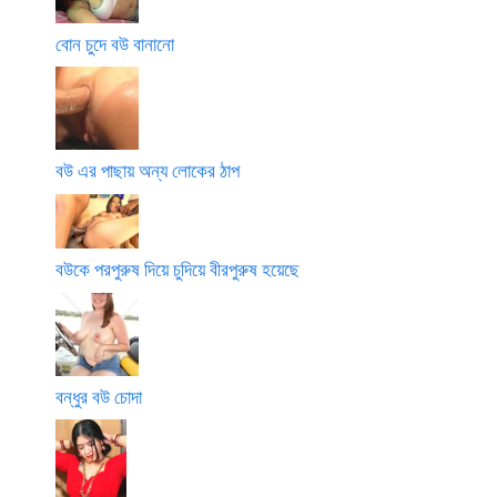
বোন চুদে বউ বানানো
বউ এর পাছায় অন্য লোকের ঠাপ
বউকে পরপুরুষ দিয়ে চুদিয়ে বীরপুরুষ হয়েছে
বন্ধুর বউ চোদা