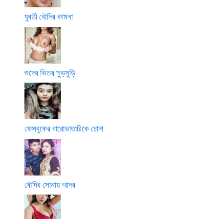
যুবতী বৌদির কামনা
গুদের ভিতর সুড়সুড়ি
ফেসবুকের বারোভাতারিকে চোদা
বৌদির সোনায় আদর