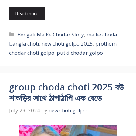
Read more
Categories
Bengali Ma Ke Chodar Story
,
ma ke choda
bangla choti
,
new choti golpo 2025
,
prothom
chodar choti golpo
,
putki chodar golpo
group choda choti 2025 বউ
শাশুড়ির সাথে ঠাপাঠাপি এক বেডে
July 23, 2024
by
new choti golpo