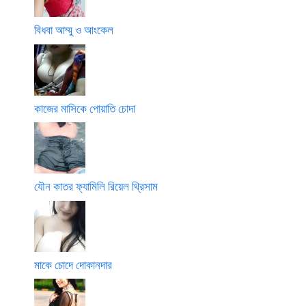
বিধবা আম্মু ও আংকেল
কাজের মাসিকে পোয়াতি চোদা
যৌন কাতর ফ্যামিলি রিয়েল থ্রিসাম
মাকে চোদে দোকানদার