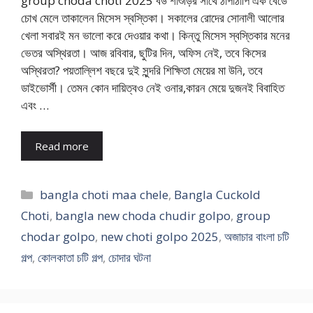
group choda choti 2025 বউ শাশুড়ির সাথে ঠাপাঠাপি এক বেডে
চোখ মেলে তাকালেন মিসেস স্বস্তিকা। সকালের রোদের সোনালী আলোর
খেলা সবারই মন ভালো করে দেওয়ার কথা। কিন্তু মিসেস স্বস্তিকার মনের
ভেতর অস্থিরতা। আজ রবিবার, ছুটির দিন, অফিস নেই, তবে কিসের
অস্থিরতা? পয়তাল্লিশ বছরে দুই সুন্দরি শিক্ষিতা মেয়ের মা উনি, তবে
ডাইভোর্সী। তেমন কোন দায়িত্বও নেই ওনার,কারন মেয়ে দুজনই বিবাহিত
এবং …
Read more
Categories
bangla choti maa chele
,
Bangla Cuckold
Choti
,
bangla new choda chudir golpo
,
group
chodar golpo
,
new choti golpo 2025
,
অজাচার বাংলা চটি
গল্প
,
কোলকাতা চটি গল্প
,
চোদার ঘটনা