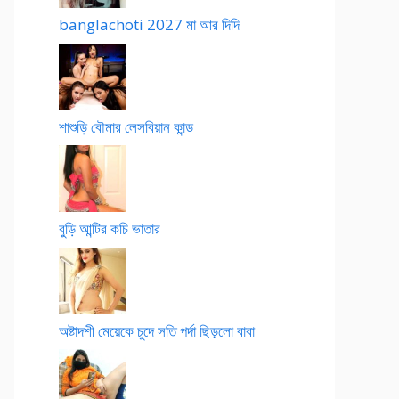
banglachoti 2027 মা আর দিদি
শাশুড়ি বৌমার লেসবিয়ান কান্ড
বুড়ি আন্টির কচি ভাতার
অষ্টাদশী মেয়েকে চুদে সতি পর্দা ছিড়লো বাবা