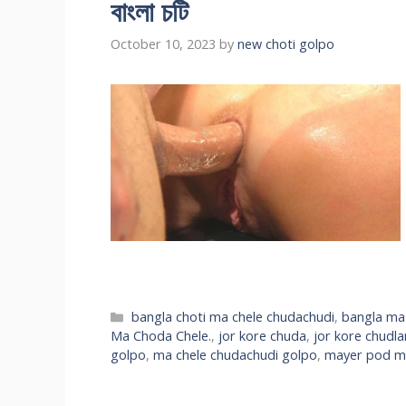
বাংলা চটি
October 10, 2023
by
new choti golpo
Categories
bangla choti ma chele chudachudi
,
bangla ma
Ma Choda Chele.
,
jor kore chuda
,
jor kore chudl
golpo
,
ma chele chudachudi golpo
,
mayer pod ma