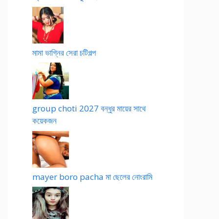
মামা ভাগ্নির সেরা চটিগল্প
group choti 2027 বন্ধুর মায়ের সাথে
কয়েকজন
mayer boro pacha মা ছেলের নোংরামি