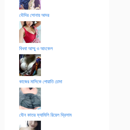
বৌদির সোনায় আদর
বিধবা আম্মু ও আংকেল
কাজের মাসিকে পোয়াতি চোদা
যৌন কাতর ফ্যামিলি রিয়েল থ্রিসাম