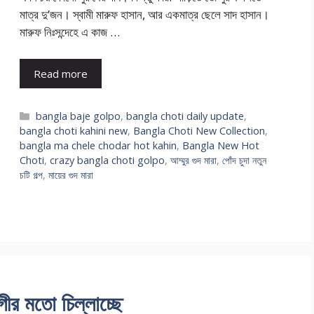
মাত্র দু’জন। স্বামী মারুফ হাসান, আর একমাত্র ছেলে সাদ হাসান।
মারুফ নিঃসন্দেহে এ কাজ …
Read more
Categories
bangla baje golpo
,
bangla choti daily update
,
bangla choti kahini new
,
Bangla Choti New Collection
,
bangla ma chele chodar hot kahin
,
Bangla New Hot
Choti
,
crazy bangla choti golpo
,
আম্মুর গুদ মারা
,
পোঁদ চুদা নতুন
চটি গল্প
,
মায়ের গুদ মারা
গীর মতো চিল্লাচ্ছে