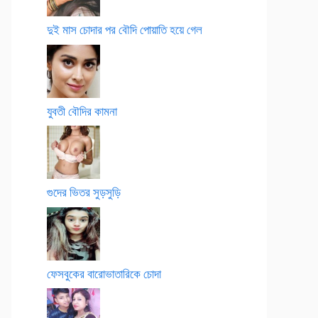
দুই মাস চোদার পর বৌদি পোয়াতি হয়ে গেল
যুবতী বৌদির কামনা
গুদের ভিতর সুড়সুড়ি
ফেসবুকের বারোভাতারিকে চোদা