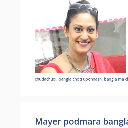
chudachudi
,
bangla choti uponnash
,
bangla ma ch
Mayer podmara banglacho