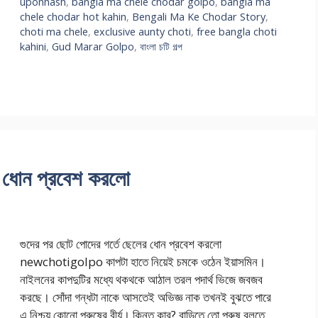
uponnash
,
bangla ma chele chodar golpo
,
bangla ma
chele chodar hot kahin
,
Bengali Ma Ke Chodar Story
,
choti ma chele
,
exclusive aunty choti
,
free bangla choti
kahini
,
Gud Marar Golpo
,
বাংলা চটি গল্প
র ধোন প্রবেশ করলো
গুদের পর ছোট পোদের গর্তে ছেলের ধোন প্রবেশ করলো
newchotigolpo কাপটা হাতে নিয়েই চমকে ওঠেন ইয়াসমিন।
নাইলনের কাপদুটির মধ্যে থকথকে আঠাল তরল পদার্থ ভিজে জবজব
করছে। সোঁদা গন্ধটা নাকে আসতেই অভিজ্ঞ নাক তখনই বুঝতে পারে
এ নিশ্চয় কোনো পুরুষের বীর্য। কিন্তু কার? বাড়িতে তো পুরুষ বলতে