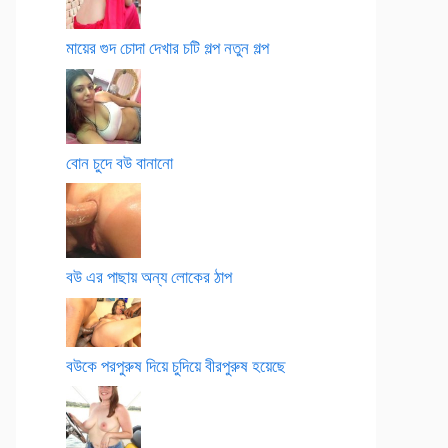
মায়ের গুদ চোদা দেখার চটি গল্প নতুন গল্প
বোন চুদে বউ বানানো
বউ এর পাছায় অন্য লোকের ঠাপ
বউকে পরপুরুষ দিয়ে চুদিয়ে বীরপুরুষ হয়েছে