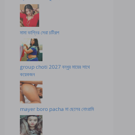
মামা ভাগ্নির সেরা চটিগল্প
group choti 2027 বন্ধুর মায়ের সাথে
কয়েকজন
mayer boro pacha মা ছেলের নোংরামি