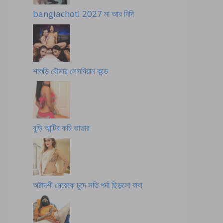
banglachoti 2027 মা আর দিদি
শাশুড়ি বৌমার লেসবিয়ান কান্ড
বুড়ি আন্টির কচি ভাতার
অষ্টাদশী মেয়েকে চুদে সতি পর্দা ছিড়লো বাবা