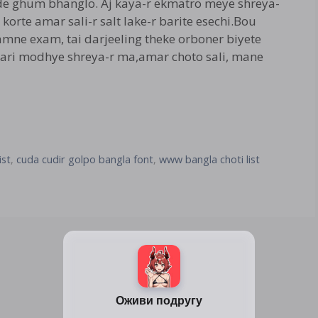
e ghum bhanglo. Aj kaya-r ekmatro meye shreya-
korte amar sali-r salt lake-r barite esechi.Bou
 samne exam, tai darjeeling theke orboner biyete
, tari modhye shreya-r ma,amar choto sali, mane
ist
,
cuda cudir golpo bangla font
,
www bangla choti list