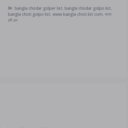
Categories
bangla chodar golper list
,
bangla chodar golpo list
,
bangla choti golpo list
,
www bangla choti list com
,
বাংলা
চটি গল্প