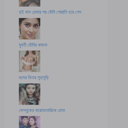
দুই মাস চোদার পর বৌদি পোয়াতি হয়ে গেল
যুবতী বৌদির কামনা
গুদের ভিতর সুড়সুড়ি
ফেসবুকের বারোভাতারিকে চোদা