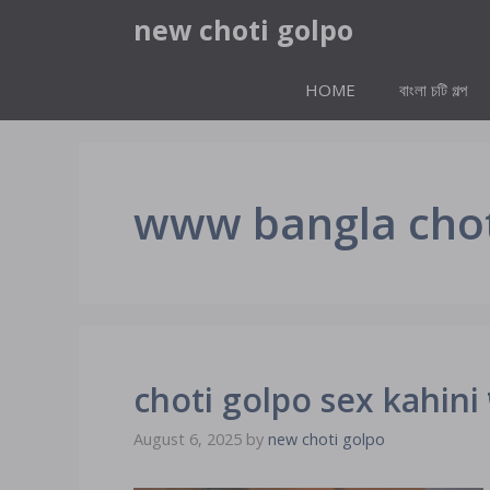
Skip
new choti golpo
to
content
HOME
বাংলা চটি গল্প
www bangla choti
choti golpo sex kahini জাহি
August 6, 2025
by
new choti golpo