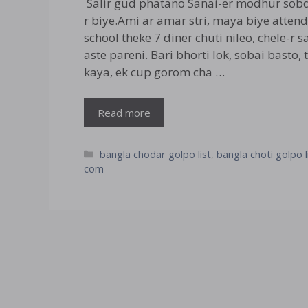
Salir gud phatano Sanai-er modhur sobd
r biye.Ami ar amar stri, maya biye attend 
school theke 7 diner chuti nileo, chele-r
aste pareni. Bari bhorti lok, sobai basto
kaya, ek cup gorom cha …
Read more
Categories
bangla chodar golpo list
,
bangla choti golpo l
com