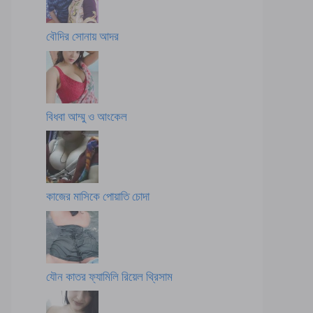
বৌদির সোনায় আদর
বিধবা আম্মু ও আংকেল
কাজের মাসিকে পোয়াতি চোদা
যৌন কাতর ফ্যামিলি রিয়েল থ্রিসাম