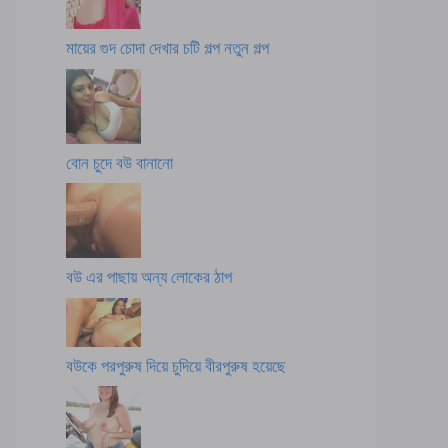
মায়ের গুদ চোদা দেখার চটি গল্প নতুন গল্প
বোন চুদে বউ বানানো
বউ এর পাছায় অন্য লোকের ঠাপ
বউকে পরপুরুষ দিয়ে চুদিয়ে বীরপুরুষ হয়েছে