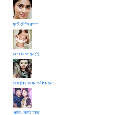
যুবতী বৌদির কামনা
গুদের ভিতর সুড়সুড়ি
ফেসবুকের বারোভাতারিকে চোদা
বৌদির সোনায় আদর