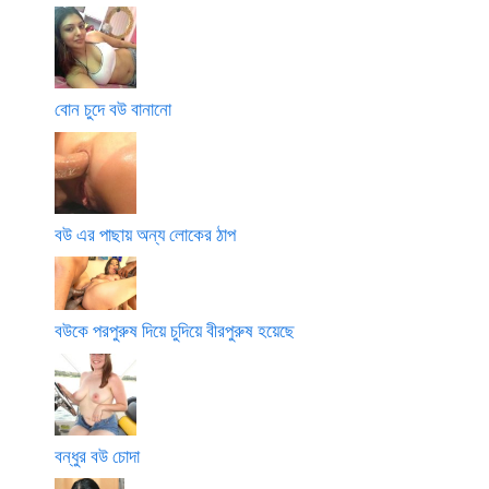
বোন চুদে বউ বানানো
বউ এর পাছায় অন্য লোকের ঠাপ
বউকে পরপুরুষ দিয়ে চুদিয়ে বীরপুরুষ হয়েছে
বন্ধুর বউ চোদা