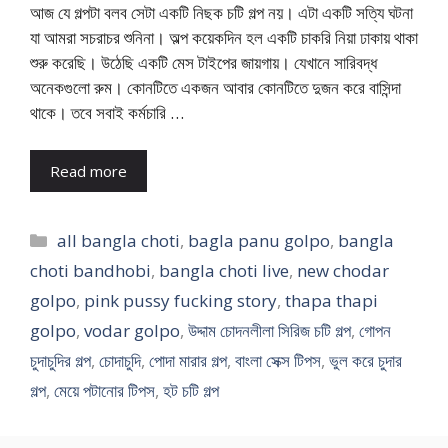
আজ যে গল্পটা বলব সেটা একটি নিছক চটি গল্প নয়। এটা একটি সত্যি ঘটনা
যা আমরা সচরাচর শুনিনা। অল্প কয়েকদিন হল একটি চাকরি নিয়া ঢাকায় থাকা
শুরু করেছি। উঠেছি একটি মেস টাইপের জায়গায়। যেখানে সারিবদ্ধ
অনেকগুলো রুম। কোনটিতে একজন আবার কোনটিতে দুজন করে বাসিন্দা
থাকে। তবে সবাই কর্মচারি …
Read more
Categories
all bangla choti
,
bagla panu golpo
,
bangla
choti bandhobi
,
bangla choti live
,
new chodar
golpo
,
pink pussy fucking story
,
thapa thapi
golpo
,
vodar golpo
,
উদ্দাম চোদনলীলা সিরিজ চটি গল্প
,
গোপন
চুদাচুদির গল্প
,
চোদাচুদি
,
পোদা মারার গল্প
,
বাংলা সেক্স টিপস
,
ভুল করে চুদার
গল্প
,
মেয়ে পটানোর টিপস
,
হট চটি গল্প