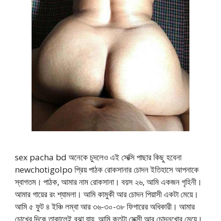
sex pacha bd অনেকে চুদলেও এই সেক্সি পাছার কিছু হবেনা
newchotigolpo প্রিয় পাঠক রোকসানার চোদন ইতিহাসে আপনাকে
স্বাগতম। পাঠক, আমার নাম রোকসানা। বয়স ২৬, আমি একজন গৃহিনী।
আমার গায়ের রং শ্যামলা। আমি কামুকী আর চোদন পিয়াসী একটা মেয়ে।
আমি ৫ ফুট ৪ ইঞ্চি লম্বা আর ৩৬-৩০-৩৮ ফিগারের অধিকারী। আমার
চোখের দিকে তাকালেই বুঝা যায়, আমি কতটা সেক্সী আর চোদনখোর মেয়ে।