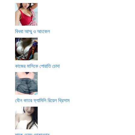
বিধবা আম্মু ও আংকেল
কাজের মাসিকে পোয়াতি চোদা
যৌন কাতর ফ্যামিলি রিয়েল থ্রিসাম
মাকে চোদে দোকানদার