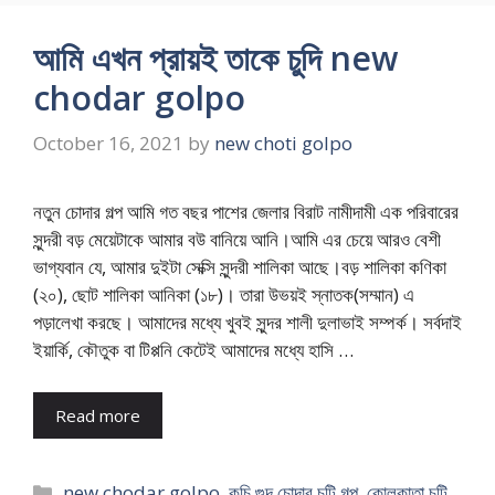
আমি এখন প্রায়ই তাকে চুদি new
chodar golpo
October 16, 2021
by
new choti golpo
নতুন চোদার গল্প আমি গত বছর পাশের জেলার বিরাট নামীদামী এক পরিবারের
সুন্দরী বড় মেয়েটাকে আমার বউ বানিয়ে আনি।আমি এর চেয়ে আরও বেশী
ভাগ্যবান যে, আমার দুইটা সেক্সি সুন্দরী শালিকা আছে।বড় শালিকা কণিকা
(২০), ছোট শালিকা আনিকা (১৮)। তারা উভয়ই স্নাতক(সম্মান) এ
পড়ালেখা করছে। আমাদের মধ্যে খুবই সুন্দর শালী দুলাভাই সম্পর্ক। সর্বদাই
ইয়ার্কি, কৌতুক বা টিপ্পনি কেটেই আমাদের মধ্যে হাসি …
Read more
Categories
new chodar golpo
,
কচি গুদ চোদার চটি গল্প
,
কোলকাতা চটি