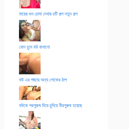
মায়ের গুদ চোদা দেখার চটি গল্প নতুন গল্প
বোন চুদে বউ বানানো
বউ এর পাছায় অন্য লোকের ঠাপ
বউকে পরপুরুষ দিয়ে চুদিয়ে বীরপুরুষ হয়েছে