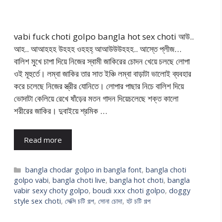
vabi fuck choti golpo bangla hot sex choti আউ..
আহ.. আআহহহ উহহহ ওহহহ্ আআউউউহহহ.. আস্তে প্লীজ…
বালিশ মুখে চাপা দিয়ে নিজের স্বামী জাকিরের চোদন খেয়ে চলছে লোপা
ওই মূহুর্তে। লম্বা জাকির তার সাত ইঞ্চি লম্বা বাড়াটা ভালোই ব্যবহার
করে চলেছে নিজের স্ত্রীর যোনিতে। লোপার পাছার নিচে বালিশ দিয়ে
ভোদাটা কেলিয়ে রেখে ষাঁড়ের মতন গাদন দিয়েচলেছে শক্ত কালো
শরীরের জাকির। দুবাইয়ে শ্রমিক …
Read more
Categories
bangla chodar golpo in bangla font
,
bangla choti
golpo vabi
,
bangla choti live
,
bangla hot choti
,
bangla
vabir sexy choty golpo
,
boudi xxx choti golpo
,
doggy
style sex choti
,
সেক্সি চটি গল্প
,
সোনা চোদা
,
হট চটি গল্প