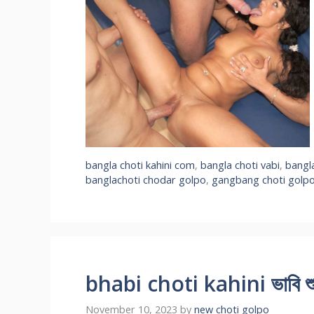
bangla choti kahini com
,
bangla choti vabi
,
bangl
banglachoti chodar golpo
,
gangbang choti golp
bhabi choti kahini ভাবি শুয়
November 10, 2023
by
new choti golpo