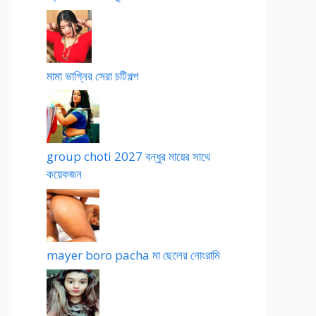
মামা ভাগ্নির সেরা চটিগল্প
group choti 2027 বন্ধুর মায়ের সাথে
কয়েকজন
mayer boro pacha মা ছেলের নোংরামি