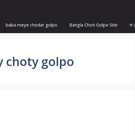
baba meye chodar golpo
Bangla Choti Golpo Site
মা 
y choty golpo