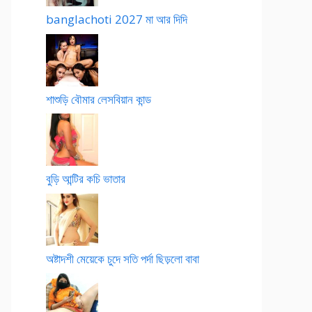
banglachoti 2027 মা আর দিদি
শাশুড়ি বৌমার লেসবিয়ান কান্ড
বুড়ি আন্টির কচি ভাতার
অষ্টাদশী মেয়েকে চুদে সতি পর্দা ছিড়লো বাবা