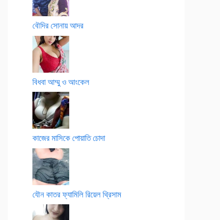
বৌদির সোনায় আদর
বিধবা আম্মু ও আংকেল
কাজের মাসিকে পোয়াতি চোদা
যৌন কাতর ফ্যামিলি রিয়েল থ্রিসাম