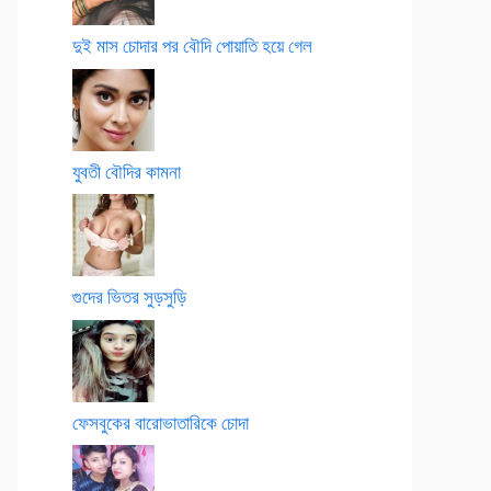
দুই মাস চোদার পর বৌদি পোয়াতি হয়ে গেল
যুবতী বৌদির কামনা
গুদের ভিতর সুড়সুড়ি
ফেসবুকের বারোভাতারিকে চোদা