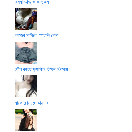
বিধবা আম্মু ও আংকেল
কাজের মাসিকে পোয়াতি চোদা
যৌন কাতর ফ্যামিলি রিয়েল থ্রিসাম
মাকে চোদে দোকানদার