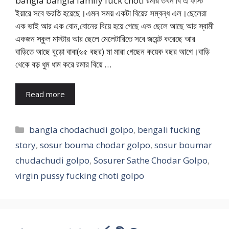
bangla bangla family fuck choti রমার তখন বি এ ফাস্ট
ইয়ারে সবে ভরতি হয়েছে।এমন সময় একটা বিয়ের সম্বন্ধ এল।ছেলেরা
এক ভাই আর এক বোন,বোনের বিয়ে হয়ে গেছে এক ছেলে আছে আর স্বামী
একজন স্কুল মাস্টার আর ছেলে মেলেটারিতে সবে জয়েন্ট করেছে আর
বাড়িতে আছে বুড়ো বাবা(৬৫ বছর) মা মারা গেছেন কয়েক বছর আগে।বাড়ি
থেকে বড় ধুম ধাম করে রমার বিয়ে …
Read more
Categories
bangla chodachudi golpo
,
bengali fucking
story
,
sosur bouma chodar golpo
,
sosur boumar
chudachudi golpo
,
Sosurer Sathe Chodar Golpo
,
virgin pussy fucking choti golpo