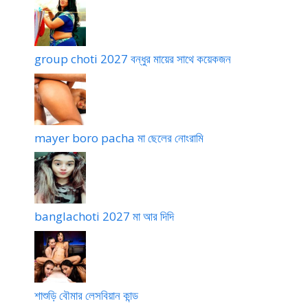
group choti 2027 বন্ধুর মায়ের সাথে কয়েকজন
mayer boro pacha মা ছেলের নোংরামি
banglachoti 2027 মা আর দিদি
শাশুড়ি বৌমার লেসবিয়ান কান্ড