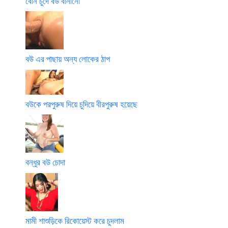
বোন চুদে বউ বানানো
বউ এর পাছায় অন্য লোকের ঠাপ
বউকে পরপুরুষ দিয়ে চুদিয়ে বীরপুরুষ হয়েছে
বন্ধুর বউ চোদা
মামী শাশুড়িকে রিকোয়েস্ট করে চুদলাম