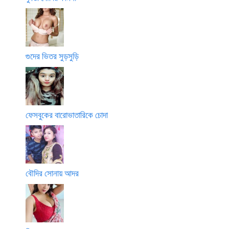
গুদের ভিতর সুড়সুড়ি
ফেসবুকের বারোভাতারিকে চোদা
বৌদির সোনায় আদর