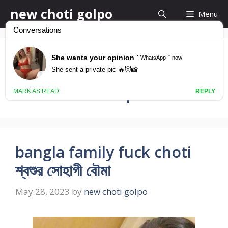
Skip
new choti golpo
Menu
to
content
Sosurer Sathe
Chodar Golpo
bangla family fuck choti
শ্বশুর সোহাগী বৌমা
May 28, 2023
by
new choti golpo