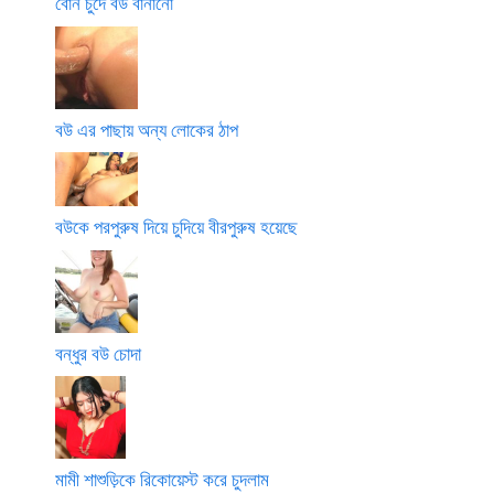
বোন চুদে বউ বানানো
বউ এর পাছায় অন্য লোকের ঠাপ
বউকে পরপুরুষ দিয়ে চুদিয়ে বীরপুরুষ হয়েছে
বন্ধুর বউ চোদা
মামী শাশুড়িকে রিকোয়েস্ট করে চুদলাম