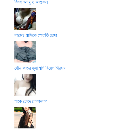
বিধবা আম্মু ও আংকেল
কাজের মাসিকে পোয়াতি চোদা
যৌন কাতর ফ্যামিলি রিয়েল থ্রিসাম
মাকে চোদে দোকানদার