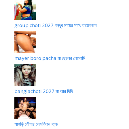
group choti 2027 বন্ধুর মায়ের সাথে কয়েকজন
mayer boro pacha মা ছেলের নোংরামি
banglachoti 2027 মা আর দিদি
শাশুড়ি বৌমার লেসবিয়ান কান্ড