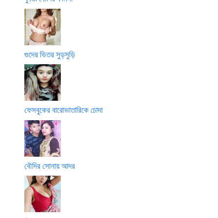
গুদের ভিতর সুড়সুড়ি
ফেসবুকের বারোভাতারিকে চোদা
বৌদির সোনায় আদর