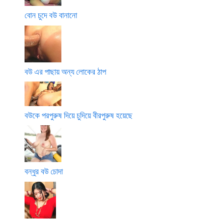
বোন চুদে বউ বানানো
বউ এর পাছায় অন্য লোকের ঠাপ
বউকে পরপুরুষ দিয়ে চুদিয়ে বীরপুরুষ হয়েছে
বন্ধুর বউ চোদা