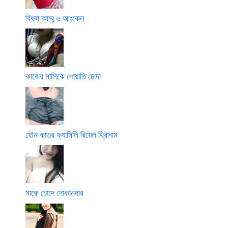
বিধবা আম্মু ও আংকেল
কাজের মাসিকে পোয়াতি চোদা
যৌন কাতর ফ্যামিলি রিয়েল থ্রিসাম
মাকে চোদে দোকানদার