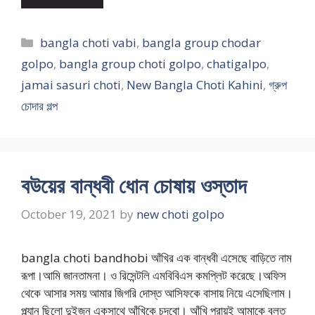
Categories
bangla choti vabi
,
bangla group chodar
golpo
,
bangla group choti golpo
,
chatigalpo
,
jamai sasuri choti
,
New Bangla Choti Kahini
,
গ্রুপ
চোদার গল্প
বউয়ের বান্ধবী ধোন চোষায় ওস্তাদ
October 19, 2021
by
new choti golpo
bangla choti bandhobi আঁখির এক বান্ধবী এসেছে বাড়িতে নাম
রূপা।আমি জানতামনা। ও রিসেন্টলি এমবিবিএস কমপ্লিট করেছে।অফিস
থেকে আসার সময় আমার জিগরি দোস্ত আসিফকে বাসায় নিয়ে এসেছিলাম।
প্ল্যান ছিলো দুইজন একসাথে আঁখিকে চুদবো। আঁখি প্রায়ই আমাকে বলত