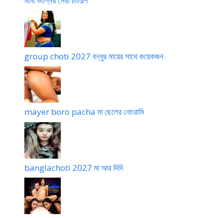
মামা ভাগ্নির সেরা চটিগল্প
group choti 2027 বন্ধুর মায়ের সাথে কয়েকজন
mayer boro pacha মা ছেলের নোংরামি
banglachoti 2027 মা আর দিদি