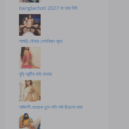
banglachoti 2027 মা আর দিদি
শাশুড়ি বৌমার লেসবিয়ান কান্ড
বুড়ি আন্টির কচি ভাতার
অষ্টাদশী মেয়েকে চুদে সতি পর্দা ছিড়লো বাবা