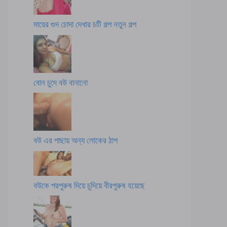
মায়ের গুদ চোদা দেখার চটি গল্প নতুন গল্প
বোন চুদে বউ বানানো
বউ এর পাছায় অন্য লোকের ঠাপ
বউকে পরপুরুষ দিয়ে চুদিয়ে বীরপুরুষ হয়েছে