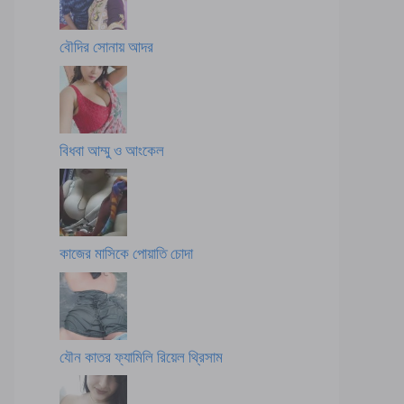
বৌদির সোনায় আদর
বিধবা আম্মু ও আংকেল
কাজের মাসিকে পোয়াতি চোদা
যৌন কাতর ফ্যামিলি রিয়েল থ্রিসাম