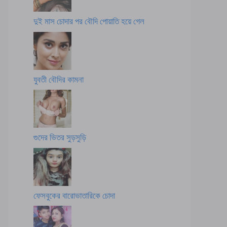
দুই মাস চোদার পর বৌদি পোয়াতি হয়ে গেল
যুবতী বৌদির কামনা
গুদের ভিতর সুড়সুড়ি
ফেসবুকের বারোভাতারিকে চোদা