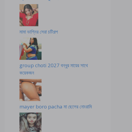
মামা ভাগ্নির সেরা চটিগল্প
group choti 2027 বন্ধুর মায়ের সাথে
কয়েকজন
mayer boro pacha মা ছেলের নোংরামি