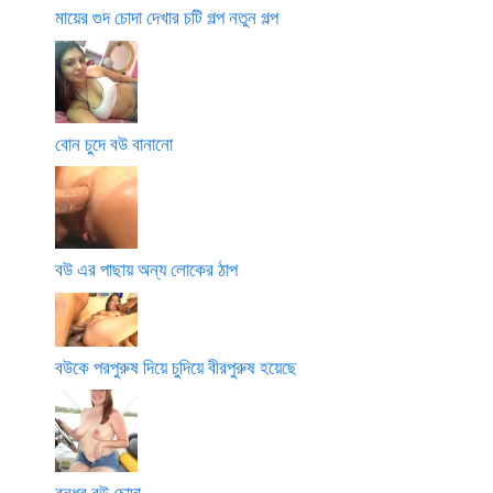
মায়ের গুদ চোদা দেখার চটি গল্প নতুন গল্প
বোন চুদে বউ বানানো
বউ এর পাছায় অন্য লোকের ঠাপ
বউকে পরপুরুষ দিয়ে চুদিয়ে বীরপুরুষ হয়েছে
বন্ধুর বউ চোদা