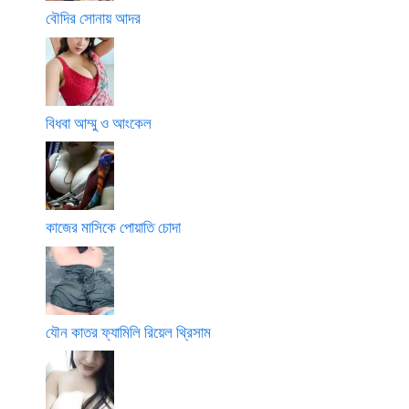
বৌদির সোনায় আদর
বিধবা আম্মু ও আংকেল
কাজের মাসিকে পোয়াতি চোদা
যৌন কাতর ফ্যামিলি রিয়েল থ্রিসাম