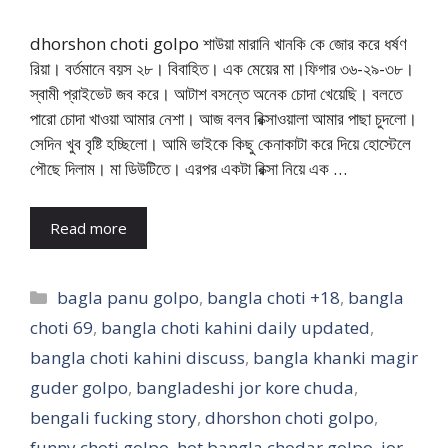
dhorshon choti golpo শাউয়া মারানি খানকি কে জোর করে ধর্ষণ
রিয়া। বর্তমানে বয়স ২৮। বিবাহিত। এক মেয়ের মা।ফিগার ৩৬-২৯-৩৮।
স্বামী প্রাইভেট জব করে। আটাশ বসন্তে অনেক চোদা খেয়েছি। বলতে
পারো চোদা খাওয়া আমার নেশা। আজ বলব রিক্সাওয়ালা আমার পাছা চুদলো।
সেদিন খুব বৃষ্টি হচ্ছিলো। আমি ভাইকে কিছু কেনাকাটা করে দিয়ে হোস্টেলে
পৌছে দিলাম। মা ডিউটিতে। এরপর একটা রিক্সা নিয়ে এক …
Read more
Categories
bagla panu golpo
,
bangla choti +18
,
bangla
choti 69
,
bangla choti kahini daily updated
,
bangla choti kahini discuss
,
bangla khanki magir
guder golpo
,
bangladeshi jor kore chuda
,
bengali fucking story
,
dhorshon choti golpo
,
funny choti golpo
,
hot bangla chodar golpo
,
jor