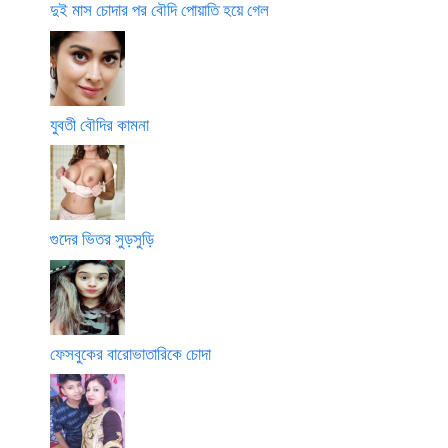
দুই মাস চোদার পর বৌদি পোয়াতি হয়ে গেল
যুবতী বৌদির কামনা
গুদের ভিতর সুড়সুড়ি
ফেসবুকের বারোভাতারিকে চোদা