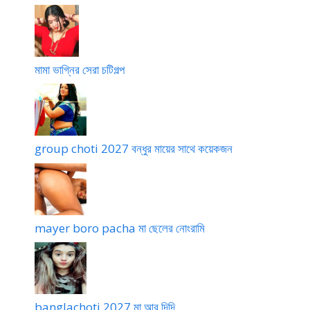
মামা ভাগ্নির সেরা চটিগল্প
group choti 2027 বন্ধুর মায়ের সাথে কয়েকজন
mayer boro pacha মা ছেলের নোংরামি
banglachoti 2027 মা আর দিদি