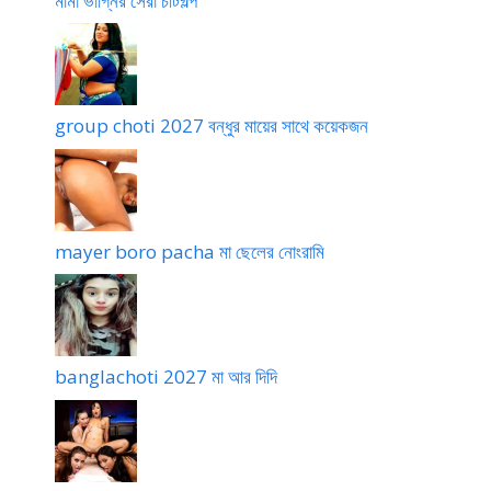
মামা ভাগ্নির সেরা চটিগল্প
group choti 2027 বন্ধুর মায়ের সাথে কয়েকজন
mayer boro pacha মা ছেলের নোংরামি
banglachoti 2027 মা আর দিদি