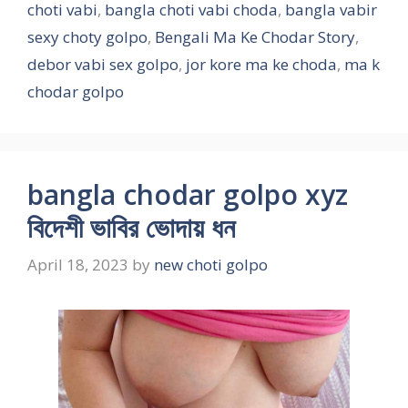
choti vabi
,
bangla choti vabi choda
,
bangla vabir
sexy choty golpo
,
Bengali Ma Ke Chodar Story
,
debor vabi sex golpo
,
jor kore ma ke choda
,
ma k
chodar golpo
bangla chodar golpo xyz
বিদেশী ভাবির ভোদায় ধন
April 18, 2023
by
new choti golpo