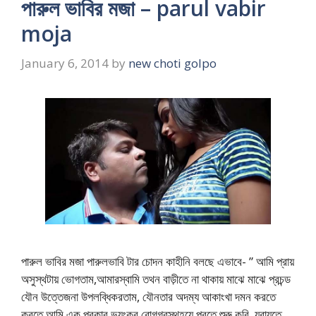
পারুল ভাবির মজা – parul vabir
moja
January 6, 2014
by
new choti golpo
পারুল ভাবির মজা পারুলভাবি টার চোদন কাহীনি বলছে এভাবে- ” আমি প্রায়
অসুস্থটায় ভোগতাম,আমারস্বামি তথন বাড়ীতে না থাকায় মাঝে মাঝে প্রচন্ড
যৌন উত্তেজনা উপলব্ধিকরতাম, যৌনতার অদম্য আকাংখা দমন করতে
করতে আমি এক প্রকার ভয়ংকর রোগগ্রস্থহয়ে পরতে শুরু করি, যরায়ুতে