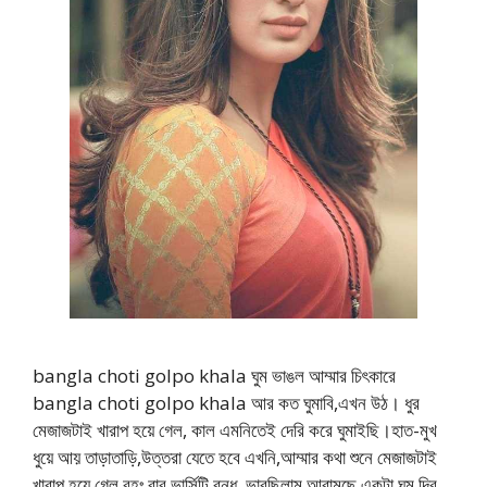
bangla choti golpo khala ঘুম ভাঙল আম্মার চিৎকারে
bangla choti golpo khala আর কত ঘুমাবি,এখন উঠ। ধুর
মেজাজটাই খারাপ হয়ে গেল, কাল এমনিতেই দেরি করে ঘুমাইছি।হাত-মুখ
ধুয়ে আয় তাড়াতাড়ি,উত্তরা যেতে হবে এখনি,আম্মার কথা শুনে মেজাজটাই
খারাপ হয়ে গেল,বৃহঃ বার ভার্সিটি বন্ধ, ভাবছিলাম আরামছে একটা ঘুম দিব