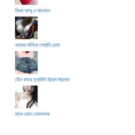
বিধবা আম্মু ও আংকেল
কাজের মাসিকে পোয়াতি চোদা
যৌন কাতর ফ্যামিলি রিয়েল থ্রিসাম
মাকে চোদে দোকানদার