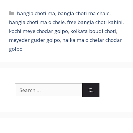
Categories
bangla choti ma
,
bangla choti ma chale
,
bangla choti ma o chele
,
free bangla choti kahini
,
kochi meye chodar golpo
,
kolkata boudi choti
,
meyeder guder golpo
,
naika ma o chelar chodar
golpo
Search
for: