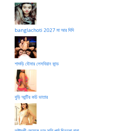
banglachoti 2027 মা আর দিদি
শাশুড়ি বৌমার লেসবিয়ান কান্ড
বুড়ি আন্টির কচি ভাতার
অষ্টাদশী মেয়েকে চুদে সতি পর্দা ছিড়লো বাবা