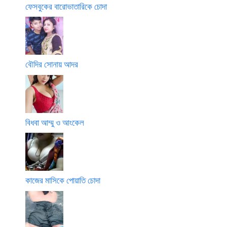
ফেসবুকের বারোভাতারিকে চোদা
বৌদির সোনায় আদর
বিধবা আম্মু ও আংকেল
কাজের মাসিকে পোয়াতি চোদা