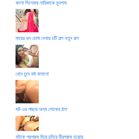
বাংলা সিনেমার নায়িকাকে চুদলাম
মায়ের গুদ চোদা দেখার চটি গল্প নতুন গল্প
বোন চুদে বউ বানানো
বউ এর পাছায় অন্য লোকের ঠাপ
বউকে পরপুরুষ দিয়ে চুদিয়ে বীরপুরুষ হয়েছে