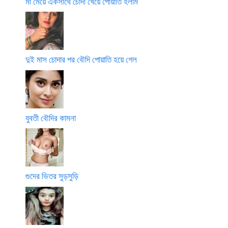
মা মেয়ে একসাথে চোদা খেয়ে পোয়াতি হলাম
দুই মাস চোদার পর বৌদি পোয়াতি হয়ে গেল
যুবতী বৌদির কামনা
গুদের ভিতর সুড়সুড়ি