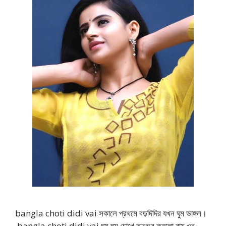
bangla choti didi vai সকালে প্রথমে বড়দিদির যখন ঘুম ভাঙ্গল।
bangla choti didi vai ঘুম ঘুম চোখে অনুভব করলো রাম ওর