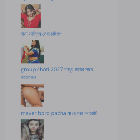
মামা ভাগ্নির সেরা চটিগল্প
group choti 2027 বন্ধুর মায়ের সাথে
কয়েকজন
mayer boro pacha মা ছেলের নোংরামি