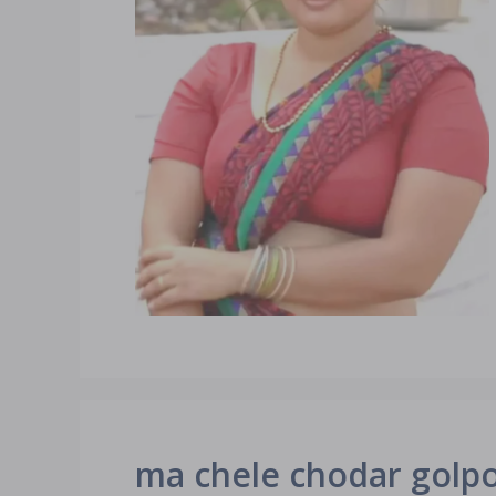
ma chele chodar golpo মা আ