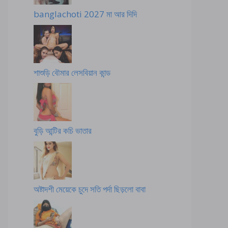
banglachoti 2027 মা আর দিদি
শাশুড়ি বৌমার লেসবিয়ান কান্ড
বুড়ি আন্টির কচি ভাতার
অষ্টাদশী মেয়েকে চুদে সতি পর্দা ছিড়লো বাবা