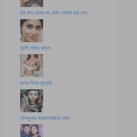
দুই মাস চোদার পর বৌদি পোয়াতি হয়ে গেল
যুবতী বৌদির কামনা
গুদের ভিতর সুড়সুড়ি
ফেসবুকের বারোভাতারিকে চোদা