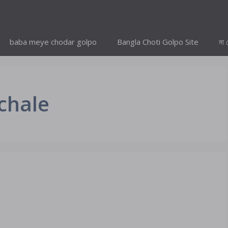
baba meye chodar golpo
Bangla Choti Golpo Site
মা 
chale