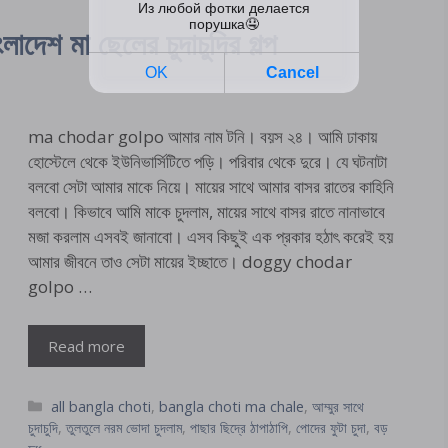
শ মা ছেলের চুদাচুদির গল্প
ma chodar golpo আমার নাম টনি। বয়স ২৪। আমি ঢাকায়
হোস্টেলে থেকে ইউনিভার্সিটিতে পড়ি। পরিবার থেকে দুরে। যে ঘটনাটা
বলবো সেটা আমার মাকে নিয়ে। মায়ের সাথে আমার বাসর রাতের কাহিনি
বলবো। কিভাবে আমি মাকে চুদলাম, মায়ের সাথে বাসর রাতে নানাভাবে
মজা করলাম এসবই জানাবো। এসব কিছুই এক প্রকার হঠাৎ করেই হয়
আমার জীবনে তাও সেটা মায়ের ইচ্ছাতে। doggy chodar
golpo …
Read more
Categories
all bangla choti
,
bangla choti ma chale
,
আম্মুর সাথে
চুদাচুদি
,
তুলতুলে নরম ভোদা চুদলাম
,
পাছার ছিদ্রে ঠাপাঠাপি
,
পোদের ফুটা চুদা
,
বড়