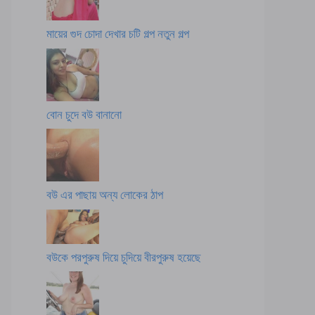
মায়ের গুদ চোদা দেখার চটি গল্প নতুন গল্প
বোন চুদে বউ বানানো
বউ এর পাছায় অন্য লোকের ঠাপ
বউকে পরপুরুষ দিয়ে চুদিয়ে বীরপুরুষ হয়েছে