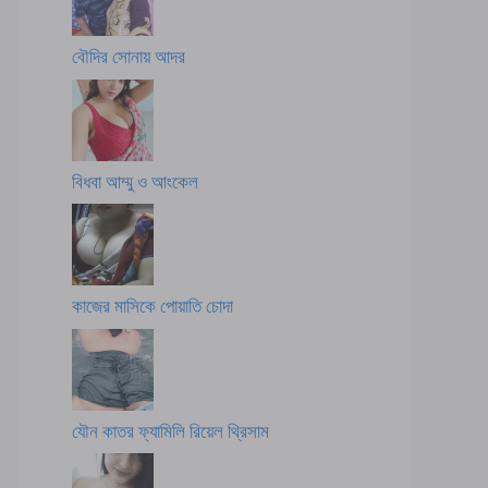
বৌদির সোনায় আদর
বিধবা আম্মু ও আংকেল
কাজের মাসিকে পোয়াতি চোদা
যৌন কাতর ফ্যামিলি রিয়েল থ্রিসাম