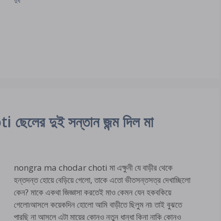
দুধ
ের দুই সন্তান জন্ম দিল মা
nongra ma chodar choti মা এক্ষুনী যে বাড়ীর থেকে
হন্তদন্ত হোয়ে বেড়িয়ে গেলো, তাকে এতো ভীতসন্তসত্র দেখাচ্ছিলো
কেন? মাকে একথা জিজ্ঞাসা করতেই মাও কেমন যেন হকবকিয়ে
গেলো৷আসলে কয়েকদিন হোলো আমি বাড়ীতে ছিলুম না৷ তাই বুঝতে
পারছি না আসলে এটা মায়ের কোনও নতুন ধান্ধা কিনা নাকি কোনও