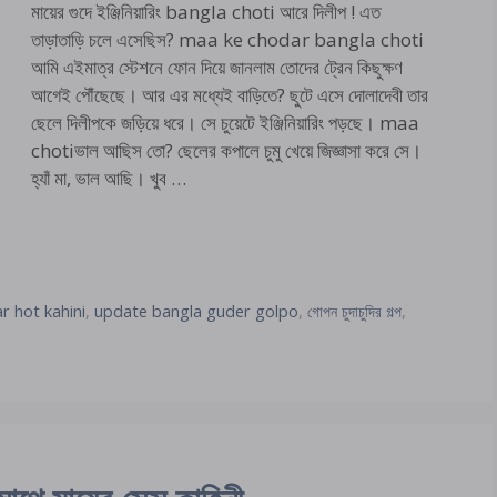
মায়ের গুদে ইঞ্জিনিয়ারিং bangla choti আরে দিলীপ ! এত
তাড়াতাড়ি চলে এসেছিস? maa ke chodar bangla choti
আমি এইমাত্র স্টেশনে ফোন দিয়ে জানলাম তোদের ট্রেন কিছুক্ষণ
আগেই পৌঁছেছে। আর এর মধ্যেই বাড়িতে? ছুটে এসে দোলাদেবী তার
ছেলে দিলীপকে জড়িয়ে ধরে। সে চুয়েটে ইঞ্জিনিয়ারিং পড়ছে। maa
chotiভাল আছিস তো? ছেলের কপালে চুমু খেয়ে জিজ্ঞাসা করে সে।
হ্যাঁ মা, ভাল আছি। খুব …
r hot kahini
,
update bangla guder golpo
,
গোপন চুদাচুদির গল্প
,