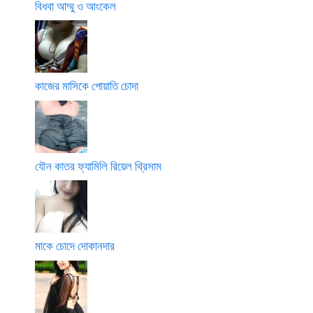
বিধবা আম্মু ও আংকেল
কাজের মাসিকে পোয়াতি চোদা
যৌন কাতর ফ্যামিলি রিয়েল থ্রিসাম
মাকে চোদে দোকানদার