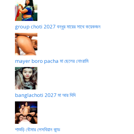
group choti 2027 বন্ধুর মায়ের সাথে কয়েকজন
mayer boro pacha মা ছেলের নোংরামি
banglachoti 2027 মা আর দিদি
শাশুড়ি বৌমার লেসবিয়ান কান্ড