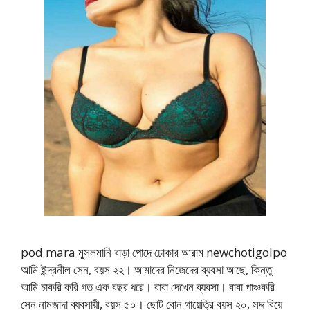
pod mara মুসলমানি বাড়া পোদে ঢোকার আরাম newchotigolpo
আমি ইন্দ্রনীল সেন, বয়স ২২। আমাদের নিজেদের ব্যবসা আছে, কিন্তু
আমি চাকরি করি গত এক বছর ধরে। বাবা দেখেন ব্যবসা। বাবা পাঞ্চকরি
সেন নামজাদা ব্যবসায়ী, বয়স ৫০। ছোট বোন গায়েত্রি বয়স ২০, সদ্দ বিয়ে