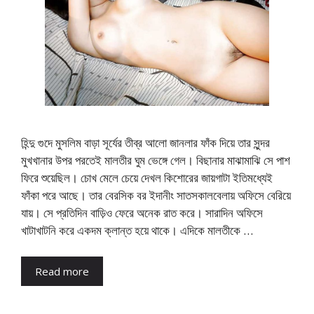
হিন্দু গুদে মুসলিম বাড়া সূর্যের তীব্র আলো জানলার ফাঁক দিয়ে তার সুন্দর
মুখখানার উপর পরতেই মালতীর ঘুম ভেঙ্গে গেল। বিছানার মাঝামাঝি সে পাশ
ফিরে শুয়েছিল। চোখ মেলে চেয়ে দেখল কিশোরের জায়গাটা ইতিমধ্যেই
ফাঁকা পরে আছে। তার বেরসিক বর ইদানীং সাতসকালবেলায় অফিসে বেরিয়ে
যায়। সে প্রতিদিন বাড়িও ফেরে অনেক রাত করে। সারাদিন অফিসে
খাটাখাটনি করে একদম ক্লান্ত হয়ে থাকে। এদিকে মালতীকে …
Read more