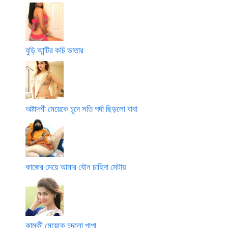
বুড়ি আন্টির কচি ভাতার
অষ্টাদশী মেয়েকে চুদে সতি পর্দা ছিড়লো বাবা
কাজের মেয়ে আমার যৌন চাহিদা মেটায়
কামুকী মেয়েকে চুদলো পাপা