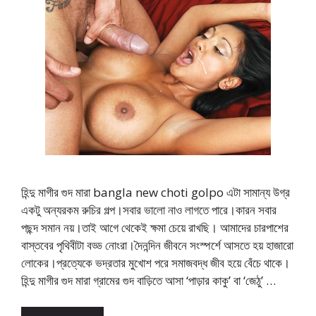
হিন্দু মাগীর গুদ মারা bangla new choti golpo এটা সামান্য উগ্র
একটু অন্যরকম রুচির গল্প।সবার ভালো নাও লাগতে পারে।কারন সবার
পছন্দ সমান নয়।তাই আগে থেকেই ক্ষমা চেয়ে রাখছি। আমাদের চারপাশের
বাস্তবের পৃথিবীটা বড্ড নোংরা।দৈনন্দিন জীবনে সংস্পর্শে আসতে হয় হাজারো
লোকের।প্রত্যেকে ভদ্রতার মুখোশ পরে সমাজবদ্ধ জীব হয়ে বেঁচে থাকে।
হিন্দু মাগীর গুদ মারা গ্রামের গুদ বাড়িতে আসা ‘পাড়ার কাকু’ বা ‘জেঠু’ …