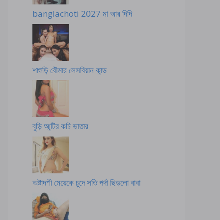
banglachoti 2027 মা আর দিদি
শাশুড়ি বৌমার লেসবিয়ান কান্ড
বুড়ি আন্টির কচি ভাতার
অষ্টাদশী মেয়েকে চুদে সতি পর্দা ছিড়লো বাবা