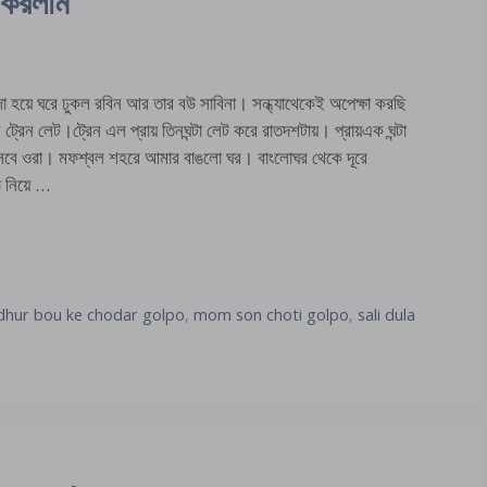
া করলাম
 ঘরে ঢুকল রবিন আর তার বউ সাবিনা। সন্ধ্যাথেকেই অপেক্ষা করছি
েন লেট।ট্রেন এল প্রায় তিনঘন্টা লেট করে রাতদশটায়। প্রায়এক ঘন্টা
েআসবে ওরা। মফশ্বল শহরে আমার বাঙলো ঘর। বাংলোঘর থেকে দূরে
 নিয়ে …
hur bou ke chodar golpo
,
mom son choti golpo
,
sali dula