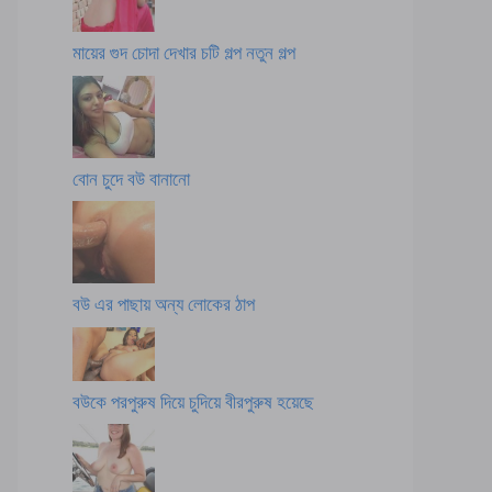
মায়ের গুদ চোদা দেখার চটি গল্প নতুন গল্প
বোন চুদে বউ বানানো
বউ এর পাছায় অন্য লোকের ঠাপ
বউকে পরপুরুষ দিয়ে চুদিয়ে বীরপুরুষ হয়েছে