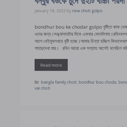
বন্ধুর বউকে চুদে দুইটি বাচ্চা পয়দ
January 18, 2022
by
new choti golpo
bondhur bou ke chodar golpo বৃষ্টিতে কাক ভেজা হয়ে
ওদের জন্য।সন্ধ্যাসাতটার দিকে একবার ফোনদিলাম।রবিনবলল ট্র
আগে থেইমুষলধারে বৃষ্টি হচ্ছে।আমার চিন্তা হচ্ছিল কিভাব
পাহাড়দেখা যায়। রবিন আরো এক সপ্তাহ আগেই বলেছিল বউ
Read more
Categories
bangla family choti
,
bondhur bou choda
,
bond
vai choti