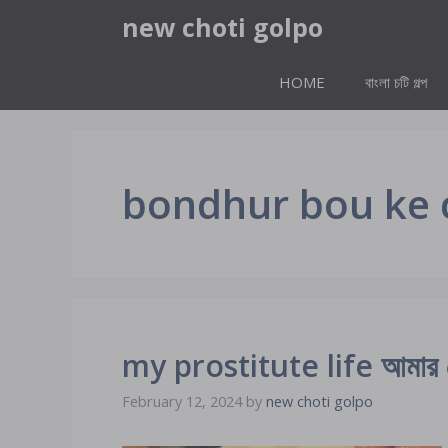
Skip
new choti golpo
to
content
HOME
বাংলা চটি গল্প
bondhur bou ke 
my prostitute life আমার বেশ
February 12, 2024
by
new choti golpo