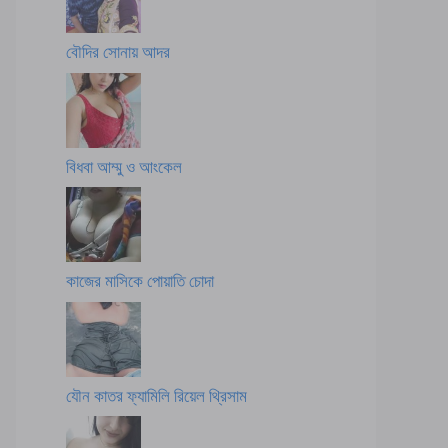
বৌদির সোনায় আদর
বিধবা আম্মু ও আংকেল
কাজের মাসিকে পোয়াতি চোদা
যৌন কাতর ফ্যামিলি রিয়েল থ্রিসাম