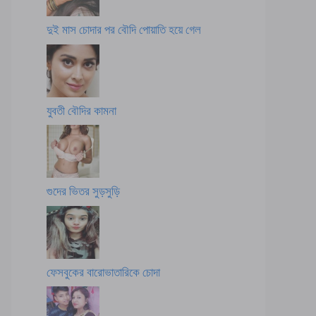
দুই মাস চোদার পর বৌদি পোয়াতি হয়ে গেল
যুবতী বৌদির কামনা
গুদের ভিতর সুড়সুড়ি
ফেসবুকের বারোভাতারিকে চোদা