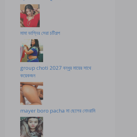
মামা ভাগ্নির সেরা চটিগল্প
group choti 2027 বন্ধুর মায়ের সাথে
কয়েকজন
mayer boro pacha মা ছেলের নোংরামি