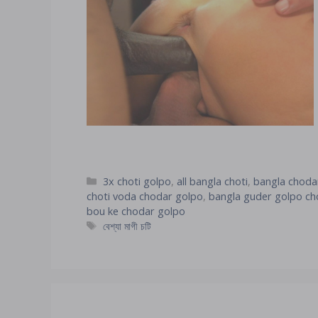
Categories
3x choti golpo
,
all bangla choti
,
bangla chodar
choti voda chodar golpo
,
bangla guder golpo ch
bou ke chodar golpo
Tags
বেশ্যা মাগী চটি