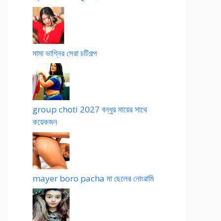
মামা ভাগ্নির সেরা চটিগল্প
group choti 2027 বন্ধুর মায়ের সাথে
কয়েকজন
mayer boro pacha মা ছেলের নোংরামি