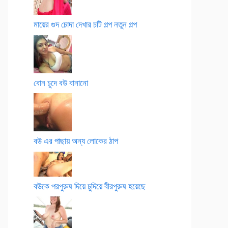
মায়ের গুদ চোদা দেখার চটি গল্প নতুন গল্প
বোন চুদে বউ বানানো
বউ এর পাছায় অন্য লোকের ঠাপ
বউকে পরপুরুষ দিয়ে চুদিয়ে বীরপুরুষ হয়েছে