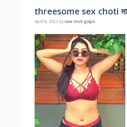
threesome sex choti মাগী 
April 8, 2023
by
new choti golpo