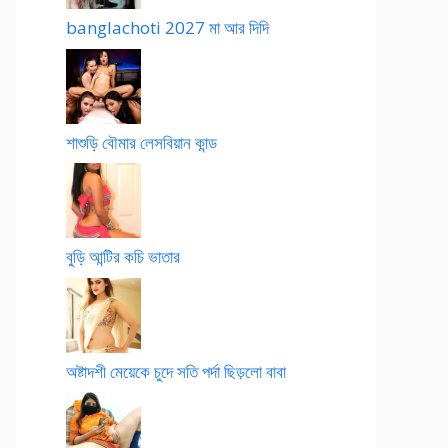
banglachoti 2027 মা আর দিদি
শাশুড়ি বৌমার লেসবিয়ান কান্ড
বুড়ি আন্টির কচি ভাতার
অষ্টাদশী মেয়েকে চুদে সতি পর্দা ছিড়লো বাবা