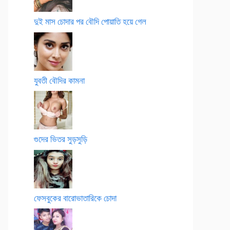
দুই মাস চোদার পর বৌদি পোয়াতি হয়ে গেল
যুবতী বৌদির কামনা
গুদের ভিতর সুড়সুড়ি
ফেসবুকের বারোভাতারিকে চোদা