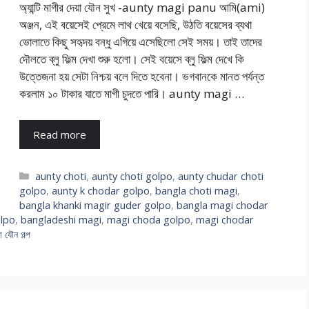
অ্যান্টি মাগীর দেয়া যৌন সুখ -aunty magi panu আমি(ami)
অঞ্জন, এই বয়েসেই প্রেমে লাথ খেয়ে বসেছি, উঠতি বয়েসের ব্যথা
ভোলাতে কিছু সহৃদয় বন্ধু এগিয়ে এসেছিলো সেই সময়। তাই তাদের
দৌলতে ব্লু ফিল্ম দেখা শুরু হলো। সেই বয়েসে ব্লু ফিল্ম দেখে কি
উত্তেজনা হয় সেটা নিশ্চয় বলে দিতে হবেনা। ভগবানকে মানত পর্যন্ত
করলাম ১০ টাকার যাতে মাগী চুদতে পারি। aunty magi …
Read more
Categories
aunty choti
,
aunty choti golpo
,
aunty chudar choti
golpo
,
aunty k chodar golpo
,
bangla choti magi
,
bangla khanki magir guder golpo
,
bangla magi chodar
olpo
,
bangladeshi magi
,
magi choda golpo
,
magi chodar
া যৌন গল্প