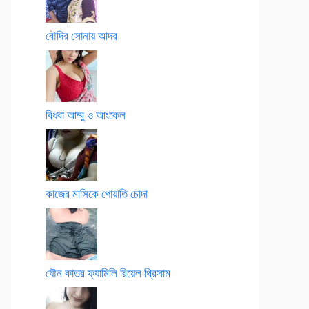
বৌদির সোনায় আদর
বিধবা আম্মু ও আংকেল
কাজের মাসিকে পোয়াতি চোদা
যৌন কাতর ফ্যামিলি রিয়েল থ্রিসাম