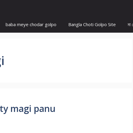
baba meye chodar golpo
Bangla Choti Golpo Site
মা 
i
 -aunty magi panu