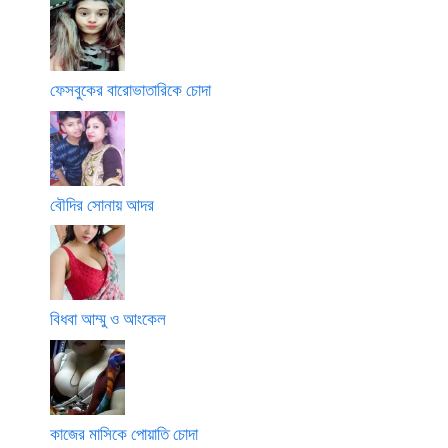
ফেসবুকের বারোভাতারিকে চোদা
বৌদির সোনায় আদর
বিধবা আম্মু ও আংকেল
কাজের মাসিকে পোয়াতি চোদা