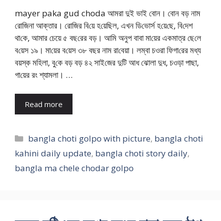
mayer paka gud choda আমরা দুই ভাই বোন। বোন বড় নাম
রো‌জিনা আক্তার। রো‌জির বি‌য়ে হ‌য়ে‌ছিল, এখন ডি‌ভোর্স হ‌য়ে‌ছে, বি‌দেশ
থা‌কে, আমার চেয়ে ৫ বছ‌রের বড়। আমি অনুপ বাবা মা‌য়ের একমাত্র ছে‌লে
ব‌য়েস ১৯। মা‌য়ের ব‌য়েস ৩৮ বছর নাম রা‌বেয়া। লম্বা চওরা ফিগা‌রের মধ্য
বয়স্ক মহিলা, বু‌কে বড় বড় ৪২ সাই‌জের দু‌টি আধ ঝোলা দুধ, চওড়া পাছা,
গা‌য়ের রং শ্যামলা। …
Read more
Categories
bangla choti golpo with picture
,
bangla choti
kahini daily update
,
bangla choti story daily
,
bangla ma chele chodar golpo