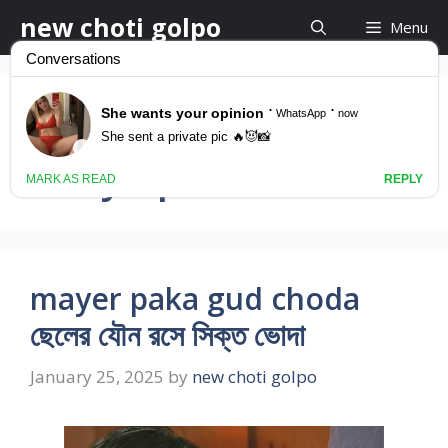
Skip
new choti golpo
Menu
to
content
bangla choti kahini
daily update
mayer paka gud choda
ছেলের যৌন রসে সিক্ত ভোদা
January 25, 2025
by
new choti golpo