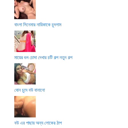
বাংলা সিনেমার নায়িকাকে চুদলাম
মায়ের গুদ চোদা দেখার চটি গল্প নতুন গল্প
বোন চুদে বউ বানানো
বউ এর পাছায় অন্য লোকের ঠাপ