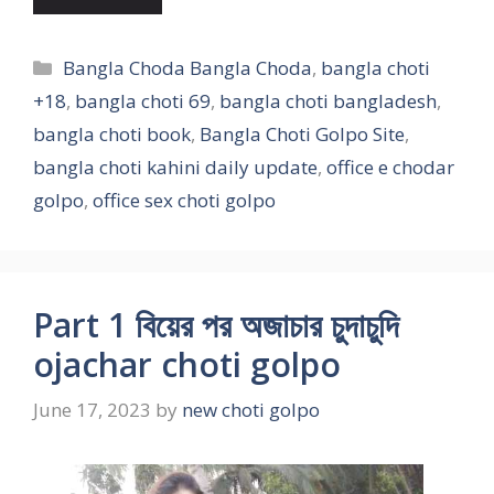
Categories
Bangla Choda Bangla Choda
,
bangla choti
+18
,
bangla choti 69
,
bangla choti bangladesh
,
bangla choti book
,
Bangla Choti Golpo Site
,
bangla choti kahini daily update
,
office e chodar
golpo
,
office sex choti golpo
Part 1 বিয়ের পর অজাচার চুদাচুদি
ojachar choti golpo
June 17, 2023
by
new choti golpo