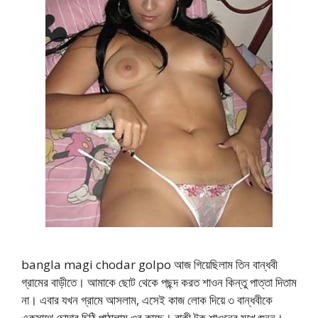
bangla magi chodar golpo আজ গিয়েছিলাম তিন বান্ধবী
গ্রামের বাড়ীতে। আমাকে ছোট থেকে পছন্দ করত শাওন কিন্তু পাত্তা দিতাম
না। এবার যখন গ্রামে আসলাম, এসেই কাজ লোক দিয়ে ৩ বান্ধবীকে
একসাথে চোদার চিঠি পাঠালাম ওর কাছে। বাকী টুকু শাওনের মুখে শুনুন।