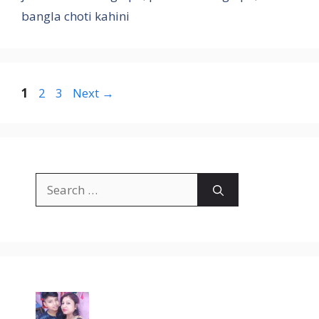
bangla choti kahini
Page
Page
Page
1
2
3
Next
→
Search
for: