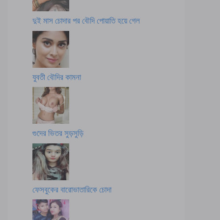
দুই মাস চোদার পর বৌদি পোয়াতি হয়ে গেল
যুবতী বৌদির কামনা
গুদের ভিতর সুড়সুড়ি
ফেসবুকের বারোভাতারিকে চোদা