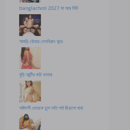
banglachoti 2027 মা আর দিদি
শাশুড়ি বৌমার লেসবিয়ান কান্ড
বুড়ি আন্টির কচি ভাতার
অষ্টাদশী মেয়েকে চুদে সতি পর্দা ছিড়লো বাবা