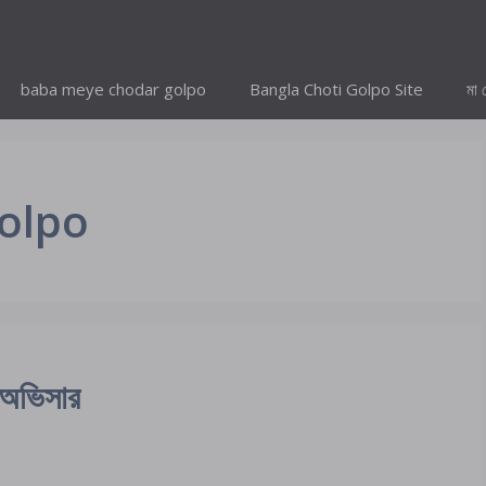
baba meye chodar golpo
Bangla Choti Golpo Site
মা 
golpo
ন অভিসার