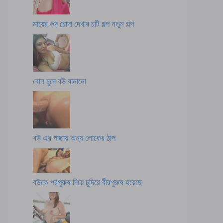
মায়ের গুদ চোদা দেখার চটি গল্প নতুন গল্প
বোন চুদে বউ বানানো
বউ এর পাছায় অন্য লোকের ঠাপ
বউকে পরপুরুষ দিয়ে চুদিয়ে বীরপুরুষ হয়েছে