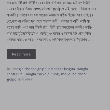
কাকোল্ড চটি গল্প বিউটি রায়ের যৌন অভিসার কাকোল্ড চটি গল্প বিউটি
রায়ের যৌন অভিসার new choti golpo এই গল্পের নায়িকা আমার
মা-মনি। নায়কের সংখ্যা অনেক(আমারও সঠিক হিসেব জানা নেই।)
তো,কথা না বাড়িয়ে মূল গল্পে প্রবেশ করি। আমার মা-মনি(আমি মা
বলেই ডাকি)-এর নাম বিউটি রায়।তিনি দুই সন্তানের জননী।আমি-
বাপ্পা রায়,ইন্টারমিডিয়েট এ পড়ছি(২০ বছর) ও আমার বড় বোন(দিদি)-
সোনিয়া রায়(২৩ বছর),বেসরকারি একটা বিশ্ববিদ্যালয়ে “ফ্যাশন …
Read more
Categories
bangla chodar golpo in bengali langua
,
bangla
choti club
,
Bangla Cuckold Choti
,
ma jouno choti
golpo
,
বাংলা যৌন গল্প