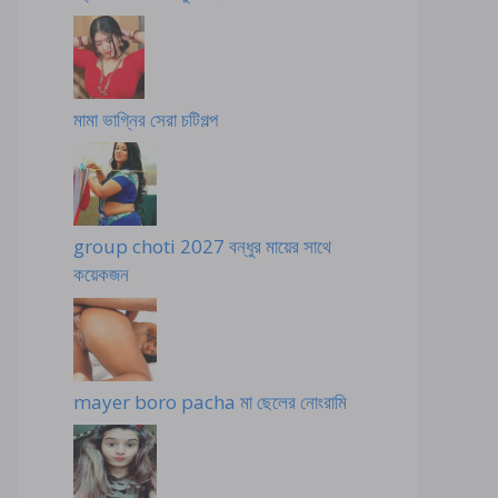
মামা ভাগ্নির সেরা চটিগল্প
group choti 2027 বন্ধুর মায়ের সাথে
কয়েকজন
mayer boro pacha মা ছেলের নোংরামি