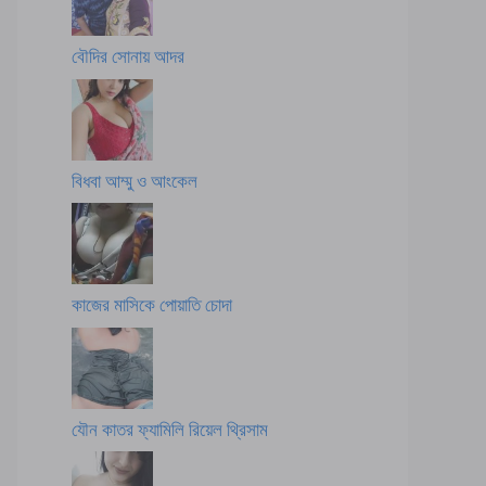
বৌদির সোনায় আদর
বিধবা আম্মু ও আংকেল
কাজের মাসিকে পোয়াতি চোদা
যৌন কাতর ফ্যামিলি রিয়েল থ্রিসাম