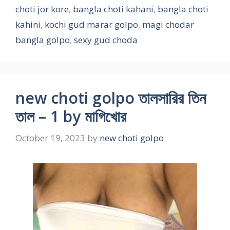
choti jor kore
,
bangla choti kahani
,
bangla choti
kahini
,
kochi gud marar golpo
,
magi chodar
bangla golpo
,
sexy gud choda
new choti golpo তালসারির তিন
তাল – 1 by মাগিখোর
October 19, 2023
by
new choti golpo