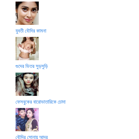
যুবতী বৌদির কামনা
গুদের ভিতর সুড়সুড়ি
ফেসবুকের বারোভাতারিকে চোদা
বৌদির সোনায় আদর