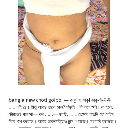
bangla new choti golpo. — কাকু! ও কাকু! কাকু-উ-উ-উ
……এই রে। মিতু আবার ডাকে কেন? দাঁড়াই। কি বলে শুনি। না হলে,
চেঁচাতেই থাকবে!— বল ……— বলছি, …… তোমার নাতনি তো লেটার
নিয়ে পাশ করেছে। আবার ডাক্তারিতেও চান্স পেয়েছে। সরকারি কলেজে।