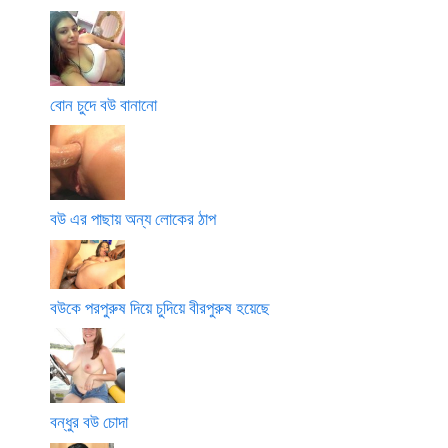
বোন চুদে বউ বানানো
বউ এর পাছায় অন্য লোকের ঠাপ
বউকে পরপুরুষ দিয়ে চুদিয়ে বীরপুরুষ হয়েছে
বন্ধুর বউ চোদা