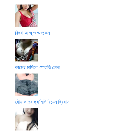
বিধবা আম্মু ও আংকেল
কাজের মাসিকে পোয়াতি চোদা
যৌন কাতর ফ্যামিলি রিয়েল থ্রিসাম