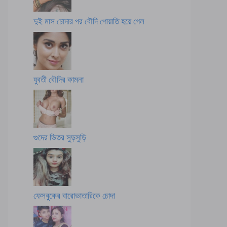
দুই মাস চোদার পর বৌদি পোয়াতি হয়ে গেল
যুবতী বৌদির কামনা
গুদের ভিতর সুড়সুড়ি
ফেসবুকের বারোভাতারিকে চোদা