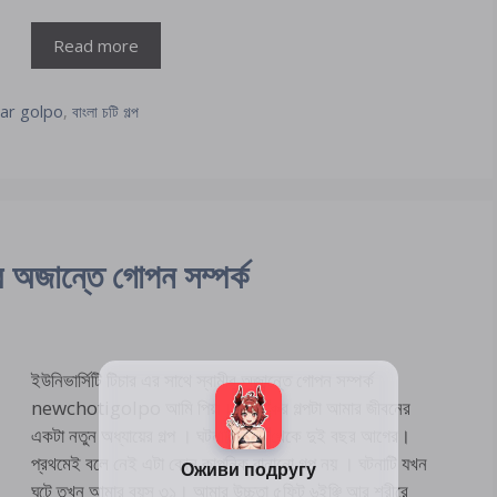
Read more
ar golpo
,
বাংলা চটি গল্প
ীর অজান্তে গোপন সম্পর্ক
ইউনিভার্সিটি টিচার এর সাথে স্বামীর অজান্তে গোপন সম্পর্ক
newchotigolpo আমি পিয়া। আজকের গল্পটা আমার জীবনের
একটা নতুন অধ্যায়ের গল্প । ঘটনাটি আজ থেকে দুই বছর আগের।
প্রথমেই বলে নেই এটা কোন কাল্পনিক বানানো গল্প নয় । ঘটনাটি যখন
ঘটে তখন আমার বয়স ৩১। আমার উচ্চতা ৫ফিট ৬ইঞ্ছি আর শরীরে