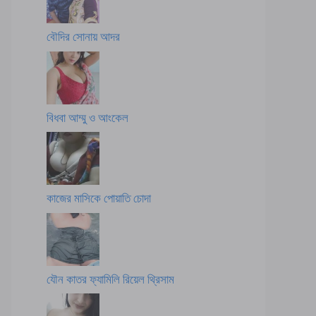
বৌদির সোনায় আদর
বিধবা আম্মু ও আংকেল
কাজের মাসিকে পোয়াতি চোদা
যৌন কাতর ফ্যামিলি রিয়েল থ্রিসাম