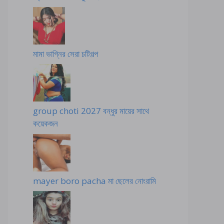
মামা ভাগ্নির সেরা চটিগল্প
group choti 2027 বন্ধুর মায়ের সাথে
কয়েকজন
mayer boro pacha মা ছেলের নোংরামি