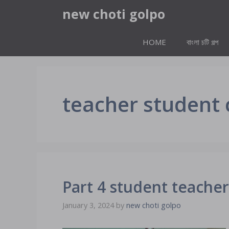
Skip
new choti golpo
to
content
HOME
বাংলা চটি গল্প
teacher student
Part 4 student teache
January 3, 2024
by
new choti golpo