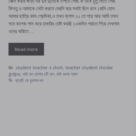
সেক্স করার জন্য ওর দুধ দুটোকে টিপতে গেছি বা ওকে চুমু খেতে গেছি
কিন্তু ও আমাকে সেটা করতে দেয়নি ঘরে সবাই ছিল বলে।রানি হোল
আমার ছাত্রি কাম প্রেমিকা,ও তখন ক্লাস ১২ তে পরে আর আমি তখন
সবে কলেজ পাস করে চাকরির চেষ্টা করছি।একদিন পরাতে গিয়ে দেখলাম
ওদের বারিতে …
Read more
Categories
student teacher x choti
,
teacher student chodar
golpo
,
কচি গুদ চোদার চটি গল্প
,
কচি গুদের স্বাদ
Tags
ছাত্রী কে চুদলাম গুদ