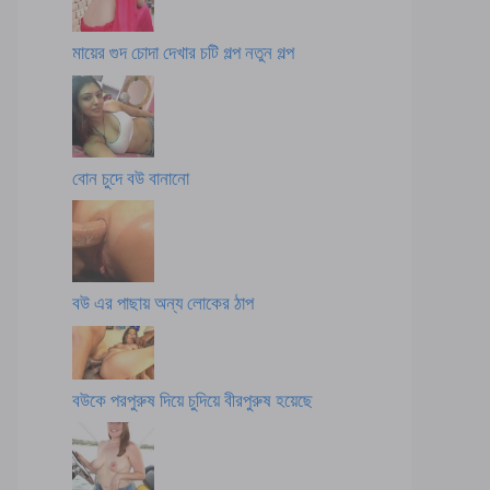
মায়ের গুদ চোদা দেখার চটি গল্প নতুন গল্প
বোন চুদে বউ বানানো
বউ এর পাছায় অন্য লোকের ঠাপ
বউকে পরপুরুষ দিয়ে চুদিয়ে বীরপুরুষ হয়েছে