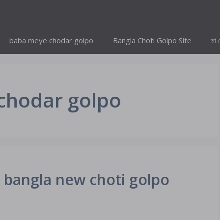
baba meye chodar golpo
Bangla Choti Golpo Site
মা 
 chodar golpo
r bangla new choti golpo