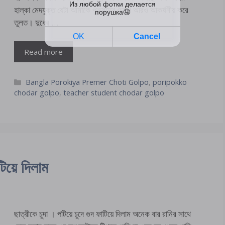
হাল্কা মেদযুক্ত যেটা আমাকে পুরুষদের চোখে আরও আকর্ষনীয় করে
তুলত। দুধের …
Read more
Categories
Bangla Porokiya Premer Choti Golpo
,
poripokko
chodar golpo
,
teacher student chodar golpo
টিয়ে দিলাম
ছাত্রীকে চুদা । পটিয়ে চুদে গুদ ফাটিয়ে দিলাম অনেক বার রানির সাথে