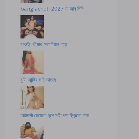
banglachoti 2027 মা আর দিদি
শাশুড়ি বৌমার লেসবিয়ান কান্ড
বুড়ি আন্টির কচি ভাতার
অষ্টাদশী মেয়েকে চুদে সতি পর্দা ছিড়লো বাবা