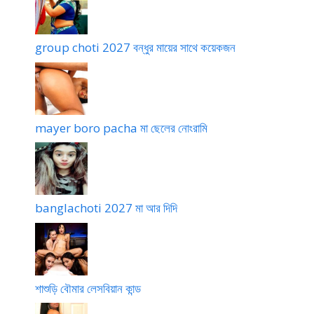
group choti 2027 বন্ধুর মায়ের সাথে কয়েকজন
mayer boro pacha মা ছেলের নোংরামি
banglachoti 2027 মা আর দিদি
শাশুড়ি বৌমার লেসবিয়ান কান্ড