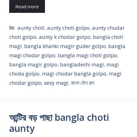
Read more
Categories
aunty choti
,
aunty choti golpo
,
aunty chudar
choti golpo
,
aunty k chodar golpo
,
bangla choti
magi
,
bangla khanki magir guder golpo
,
bangla
magi chodar golpo
,
bangla magi choti golpo
,
bangla magir golpo
,
bangladeshi magi
,
magi
choda golpo
,
magi chodar bangla golpo
,
magi
chodar golpo
,
sexy magi
,
বাংলা যৌন গল্প
আন্টির বড় পাছা bangla choti
aunty