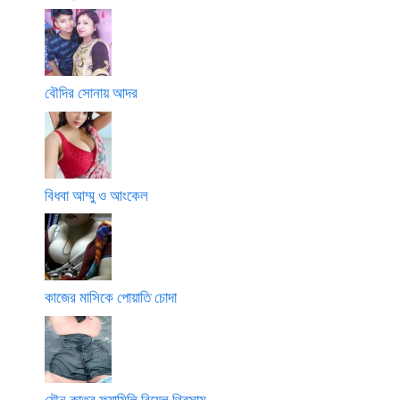
বৌদির সোনায় আদর
বিধবা আম্মু ও আংকেল
কাজের মাসিকে পোয়াতি চোদা
যৌন কাতর ফ্যামিলি রিয়েল থ্রিসাম