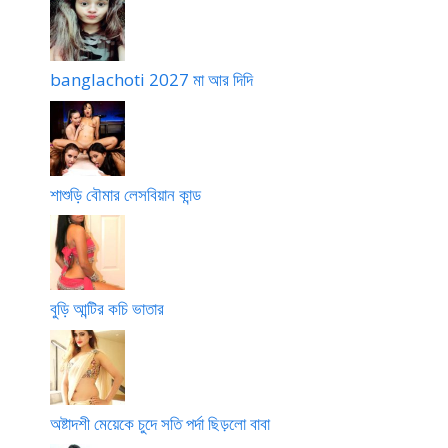
banglachoti 2027 মা আর দিদি
শাশুড়ি বৌমার লেসবিয়ান কান্ড
বুড়ি আন্টির কচি ভাতার
অষ্টাদশী মেয়েকে চুদে সতি পর্দা ছিড়লো বাবা