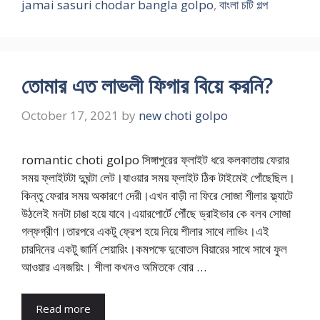
jamai sasuri chodar bangla golpo
,
বাংলা চটি গল্প
তোমার এত লাভলী ফিগার বিয়ে করনি?
October 17, 2021
by
new choti golpo
romantic choti golpo সিঙ্গাপুরের ফ্লাইট ধরে কলকাতায় ফেরার
সময় ফ্লাইটটা দুঘন্টা লেট।যাওয়ার সময় ফ্লাইট ঠিক টাইমেই পোঁছেছিল।
কিন্তু ফেরার সময় অকারণে দেরী।এখন বাড়ী না ফিরে সোজা শীলার ফ্ল্যাটে
উঠলেই মনটা চাঙা হয়ে যাবে।এয়ারপোর্টে পৌঁছে ড্রাইভার কে বলব সোজা
গল্ফগ্রীণ।তারপরে একটু ফ্রেশ হয়ে নিয়ে শীলার সাথে লাভিং।এই
চারদিনের একটু জার্নি শেয়ারিং।কমপক্ষে দুবোতল বিয়ারের সাথে সাথে ফুল
আওয়ার এনজয়িং। শীলা কখনও অমিতকে বোর …
Read more