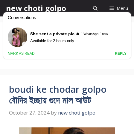
Skip
new choti golpo
Menu
to
content
Bangla Romantic
Choti
boudi ke chodar golpo
বৌদির ইচ্ছায় গুদে মাল আউট
October 27, 2024
by
new choti golpo