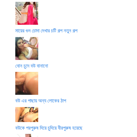
মায়ের গুদ চোদা দেখার চটি গল্প নতুন গল্প
বোন চুদে বউ বানানো
বউ এর পাছায় অন্য লোকের ঠাপ
বউকে পরপুরুষ দিয়ে চুদিয়ে বীরপুরুষ হয়েছে